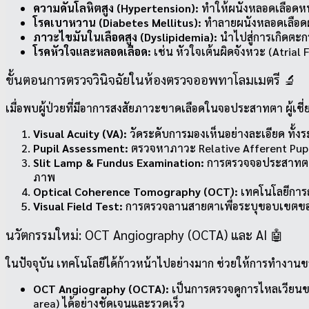
ความดันโลหิตสูง (Hypertension):
ทำให้ผนังหลอดเลือดหน
โรคเบาหวาน (Diabetes Mellitus):
ทำลายผนังหลอดเลือด
ภาวะไขมันในเลือดสูง (Dyslipidemia):
นำไปสู่การเกิดตะก
โรคหัวใจและหลอดเลือด:
เช่น หัวใจเต้นผิดจังหวะ (Atrial
ขั้นตอนการตรวจวินิจฉัยในห้องตรวจออพทาโลมเมตรี 🔬
เมื่อพบผู้ป่วยที่มีอาการสงสัยภาวะขาดเลือดในจอประสาทตา ผู้เช
Visual Acuity (VA):
วัดระดับการมองเห็นอย่างละเอียด ทั้ง
Pupil Assessment:
ตรวจหาภาวะ Relative Afferent Pupil
Slit Lamp & Fundus Examination:
การตรวจจอประสาทตาผ่
ภาพ
Optical Coherence Tomography (OCT):
เทคโนโลยีการถ
Visual Field Test:
การตรวจลานสายตาเพื่อระบุขอบเขตของก
นวัตกรรมใหม่: OCT Angiography (OCTA) และ AI 🤖
ในปัจจุบัน เทคโนโลยีได้ก้าวหน้าไปอย่างมาก ช่วยให้การทำงาน
OCT Angiography (OCTA):
เป็นการตรวจดูการไหลเวียนของ
area) ได้อย่างชัดเจนและรวดเร็ว