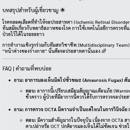
บทสรุปสำหรับผู้เชี่ยวชาญ 🌟
โรคหลอดเลือดที่ทำให้จอประสาทตา (Ischemic Retinal Disorder
ทันสมัยเกี่ยวกับพยาธิสภาพของโรค การใช้เทคโนโลยีการตรวจที่แม่
ป่วยไว้ได้ในระยะยาว
การทำงานเชิงรุกร่วมกับทีมสหวิชาชีพ (Multidisciplinary Team)
“หน้าต่างของร่างกาย” นั่นคือจอประสาทตานั่นเอง 🌈
FAQ | คำถามที่พบบ่อย
ถาม: อาการมองเห็นมืดไปชั่วขณะ (Amaurosis Fugax) สั
ตอบ:
อาการนี้เปรียบเสมือนสัญญาณเตือนภัย (Warni
ชั่วคราว ผู้ป่วยที่มีอาการนี้ควรได้รับการตรวจจอป
ถาม: การตรวจ OCTA มีความจำเป็นแค่ไหนในการวินิจฉัย I
ตอบ:
มีความสำคัญมากในปัจจุบัน เนื่องจาก OCTA สาม
ตาเปล่าหรือ OCT ปกติอาจมองเห็นได้ไม่ชัดเจน ช่วยใ