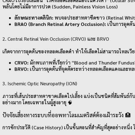
CRAO เปรียบเสมือน “โรคหลอดเลือดสมองในดวงตา” (Ocular Strok
พลันโดยไม่มีอาการปวด (Sudden, Painless Vision Loss)
ลักษณะทางคลินิก:
พบจอประสาทตาซีดขาว (Retinal Whitenin
BRAO (Branch Retinal Artery Occlusion):
เป็นการอุดตั
2. Central Retinal Vein Occlusion (CRVO) และ BRVO
เกิดจากการอุดตันของหลอดเลือดดำ ทำให้เลือดไม่สามารถไหลเว
CRVO:
มักพบภาพที่เรียกว่า “Blood and Thunder Fundus”
BRVO:
เป็นการอุดตันที่จุดตัดระหว่างหลอดเลือดแดงและห
3. Ischemic Optic Neuropathy (ION)
ภาวะที่เส้นประสาทตาขาดเลือดไปเลี้ยง แบ่งเป็นชนิดที่สัมพันธ์ก
อย่างมาก โดยเฉพาะในผู้สูงอายุ 🧠
ปัจจัยเสี่ยงทางระบบที่ออพทาโลมเมตริสต์ต้องเฝ้าระวัง 🏥
การซักประวัติ (Case History) เป็นขั้นตอนที่สำคัญที่สุดอย่างห