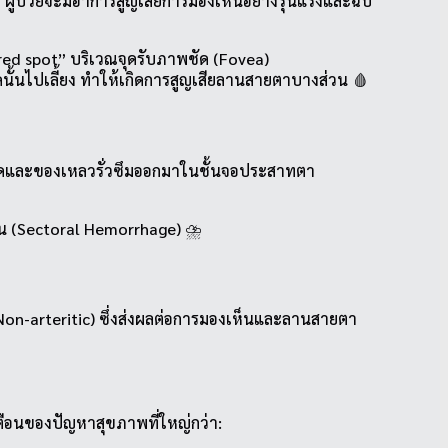
ผู้ป่วยจะมีอาการสูญเสียการมองเห็นอย่างรุนแรงและฉับ
-red spot” บริเวณจุดรับภาพชัด (Fovea)
ั้นไปเลี้ยง ทำให้เกิดการสูญเสียลานสายตาบางส่วน 🩸
ือดและของเหลวรั่วซึมออกมาในชั้นจอประสาทตา
วน (Sectoral Hemorrhage) ⛈️
 (Non-arteritic) ซึ่งส่งผลต่อการมองเห็นและลานสายตา
เตือนของปัญหาสุขภาพที่ใหญ่กว่า: