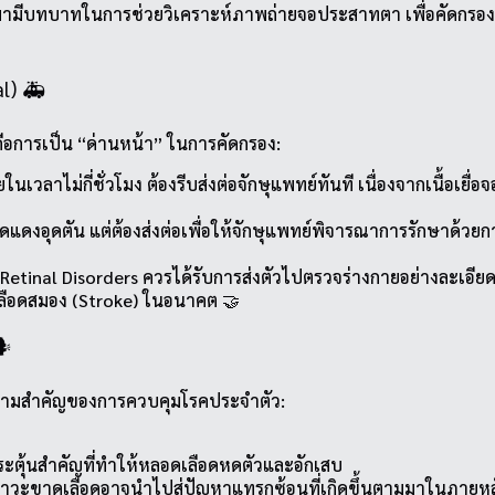
ามีบทบาทในการช่วยวิเคราะห์ภาพถ่ายจอประสาทตา เพื่อคัดกรองควา
l) 🚑
อการเป็น “ด่านหน้า” ในการคัดกรอง:
เวลาไม่กี่ชั่วโมง ต้องรีบส่งต่อจักษุแพทย์ทันที เนื่องจากเนื้อเ
ดแดงอุดตัน แต่ต้องส่งต่อเพื่อให้จักษุแพทย์พิจารณาการรักษาด้วยก
mic Retinal Disorders ควรได้รับการส่งตัวไปตรวจร่างกายอย่างละเ
ดเลือดสมอง (Stroke) ในอนาคต 🤝
️
ับความสำคัญของการควบคุมโรคประจำตัว:
ยกระตุ้นสำคัญที่ทำให้หลอดเลือดหดตัวและอักเสบ
วะขาดเลือดอาจนำไปสู่ปัญหาแทรกซ้อนที่เกิดขึ้นตามมาในภายหลังไ