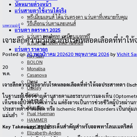
นัดหมายล่วงหน้า
แว่นสายตาใช้งานได้จริง
พรีเมี่ยมเลนส์ ได้แว่นตรงตา แว่นตาที่เหมาะกับคุณ
วิธีเลือกแว่นตาและเลนส์
บทความน่ารู้
แว่นตา ลดราคา 2025
แว่นตา ลดแหลก เหมือนแจกฟรี
เจาะลึกความรู้เกี่ยวกับโรคหลอดเลือดที่ทำใ
แว่นตาคลาสสิค ลดล้างสต๊อค
แว่นตา ราคาถูก
Posted on
20 พฤษภาคม 2026
20 พฤษภาคม 2026
by
Vichit S
Ray-Ban
BOLON
20
Monalisa
พ.ค.
Casanova
Dior
เจาะลึกความรู้เกี่ยวกับโรคหลอดเลือดที่ทำให้จอประสาทตา (Is
Oakley
Gucci
ในฐานะผู้เชี่ยวชาญด้านสายตาและระบบการมองเห็น (Optometri
Versace
เห็นของผู้ป่วยไว้ได้เท่านั้น แต่ยังอาจเป็นการช่วยชีวิตผู้ป
Kkeullie
ประสาทตาขาดเลือด หรือ Ischemic Retinal Disorders เป็นกลุ่มภา
Pual Hueman
แม่นยำ
HAMMER
LeeCooper
Key Takeaway: สรุปประเด็นสำคัญสำหรับออพทาโลมเมตริสต์
Elizabeth-Arden