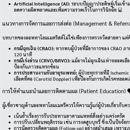
Artificial Intelligence (AI):
ระบบปัญญาประดิษฐ์เริ่มเข้าม
ลดความผิดพลาดและเพิ่มความรวดเร็วในการวินิจฉัย 💻
แนวทางการจัดการและการส่งต่อ (Management & Referra
บทบาทของออพทาโลมเมตริสต์ไม่ใช่เพียงการตรวจวัดสายตา แต่คื
กรณีฉุกเฉิน (CRAO):
หากพบผู้ป่วยที่มีอาการของ CRAO ภายใน
120 นาที
กรณีเร่งด่วน (CRVO/BRVO):
แม้อาจไม่ฉุกเฉินเท่าหลอดเลือ
ป้องกันภาวะแทรกซ้อน
การประสานงานกับอายุรแพทย์:
ผู้ป่วยทุกรายที่มี Ische
เลือดที่คอ (Carotid Doppler) เพื่อป้องกันการเกิดโรคหลอ
การให้คำแนะนำและการติดตามผล (Patient Education) 
ผู้เชี่ยวชาญด้านออพทาโลมเมตรีควรให้ความรู้แก่ผู้ป่วยเกี่ยวก
เน้นย้ำเรื่องการรับประทานยาตามแพทย์สั่งอย่างเคร่งครัด
การปรับเปลี่ยนพฤติกรรม เช่น การงดสูบบุหรี่ ซึ่งเป็นปัจจั
การนัดตรวจติดตามผล (Follow-up) อย่างสม่ำเสมอ เพราะภา