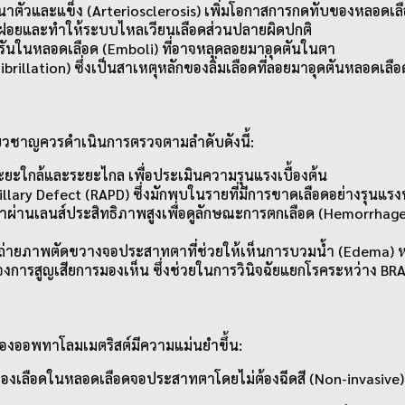
าตัวและแข็ง (Arteriosclerosis) เพิ่มโอกาสการกดทับของหลอดเล
ฝอยและทำให้ระบบไหลเวียนเลือดส่วนปลายผิดปกติ
รันในหลอดเลือด (Emboli) ที่อาจหลุดลอยมาอุดตันในตา
 Fibrillation) ซึ่งเป็นสาเหตุหลักของลิ่มเลือดที่ลอยมาอุดตันหลอด
ี่ยวชาญควรดำเนินการตรวจตามลำดับดังนี้:
ระยะใกล้และระยะไกล เพื่อประเมินความรุนแรงเบื้องต้น
lary Defect (RAPD) ซึ่งมักพบในรายที่มีการขาดเลือดอย่างรุนแร
านเลนส์ประสิทธิภาพสูงเพื่อดูลักษณะการตกเลือด (Hemorrhage)
่ายภาพตัดขวางจอประสาทตาที่ช่วยให้เห็นการบวมน้ำ (Edema) หรือกา
ารสูญเสียการมองเห็น ซึ่งช่วยในการวินิจฉัยแยกโรคระหว่าง BR
ของออพทาโลมเมตริสต์มีความแม่นยำขึ้น:
เลือดในหลอดเลือดจอประสาทตาโดยไม่ต้องฉีดสี (Non-invasive) ช่วยใ