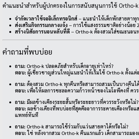
คำแนะนำสำหรับผู้ปกครองในการสนับสนุนการใช้ Ortho‑k
จำกัดเวลาใช้จออิเล็กทรอนิกส์
– แนะนำให้เด็กพักสายตาทุก 2
ส่งเสริมกิจกรรมกลางแจ้ง
– การใช้แสงธรรมชาติอย่างน้อย 2
สร้างนิสัยการนอนหลับที่ดี
– Ortho‑k ต้องสวมใส่ขณะนอนหลับ
คำถามที่พบบ่อย
ถาม:
Ortho‑k ปลอดภัยสำหรับเด็กอายุเท่าไหร่?
ตอบ:
ผู้เชี่ยวชาญส่วนใหญ่แนะนำให้เริ่มใช้ Ortho‑k ตั้งแต
ถาม:
ต้องสวม Ortho‑k ทุกคืนหรือสามารถสวมเป็นบางคืนได
ตอบ:
เพื่อให้ผลการชะลอความก้าวหน้าของไมโอพีคงที่ ควรสว
ถาม:
มีผลข้างเคียงระยะสั้นหรือระยะยาวที่ควรระวังหรือไม่?
ตอบ:
ผลข้างเคียงที่พบบ่อยที่สุดคืออาการระคายเคืองหรือ
แพทย์ทันที
ถาม:
Ortho‑k สามารถใช้ร่วมกับแว่นสายตาได้หรือไม่?
ตอบ:
ใช่ หลังจากสวม Ortho‑k คืนแรกแล้ว เด็กสามารถมองเ