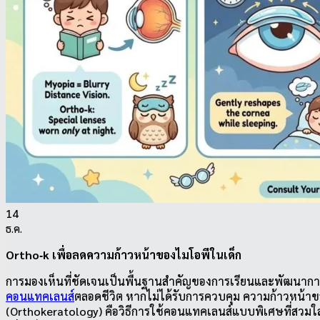
VANPAH
CX
5th STREET
IDOL
แจ้งการชำระเงิน
ติดต่อเรา
FACEBOOK
ค้นหา:
ค้นหา:
0
14
ธ.ค.
Ortho‑k เพื่อลดความก้าวหน้าของไมโอพีในเด็ก
การมองเห็นที่ชัดเจนเป็นพื้นฐานสำคัญของการเรียนและพัฒนาการข
คอนแทคเลนส์
ตลอดชีวิต หากไม่ได้รับการควบคุม ความก้าวหน้าข
(Orthokeratology) คือวิธีการใช้คอนแทคเลนส์แบบพิเศษที่สวม