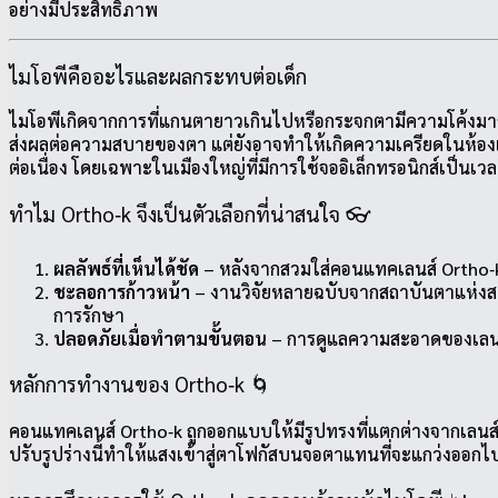
อย่างมีประสิทธิภาพ
ไมโอพีคืออะไรและผลกระทบต่อเด็ก
ไมโอพีเกิดจากการที่แกนตายาวเกินไปหรือกระจกตามีความโค้งมาก
ส่งผลต่อความสบายของตา แต่ยังอาจทำให้เกิดความเครียดในห้องเร
ต่อเนื่อง โดยเฉพาะในเมืองใหญ่ที่มีการใช้จออิเล็กทรอนิกส์เป็นเ
ทำไม Ortho‑k จึงเป็นตัวเลือกที่น่าสนใจ 👓
ผลลัพธ์ที่เห็นได้ชัด
– หลังจากสวมใส่คอนแทคเลนส์ Ortho‑k 
ชะลอการก้าวหน้า
– งานวิจัยหลายฉบับจากสถาบันตาแห่งสหรั
การรักษา
ปลอดภัยเมื่อทำตามขั้นตอน
– การดูแลความสะอาดของเลนส์แ
หลักการทำงานของ Ortho‑k 🌀
คอนแทคเลนส์ Ortho‑k ถูกออกแบบให้มีรูปทรงที่แตกต่างจากเลนส์คอ
ปรับรูปร่างนี้ทำให้แสงเข้าสู่ตาโฟกัสบนจอตาแทนที่จะแกว่งออก