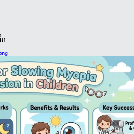
็ก
song