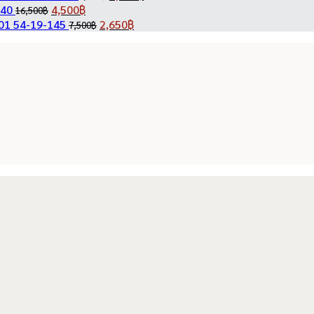
14,500฿.
3,900฿.
Original
Current
was:
price
is:
price
140
4,500
฿
16,500
฿
price
price
Original
2,080฿.
was:
Current
1,200฿.
is:
1 54-19-145
2,650
฿
7,500
฿
was:
is:
price
9,800฿.
price
3,900฿.
16,500฿.
4,500฿.
was:
is:
7,500฿.
2,650฿.