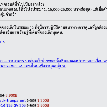
ทคเลนส์ทั่วไปเป็นอย่างไร?
อคอนแทคเลนส์ทั่วไป (ประมาณ 15,000‑25,000 บาทต่อชุด) แต่เมื่อ
ุ้มค่ากว่า
ของเด็กในระยะยาว ทั้งนี้การปฏิบัติตามแนวทางการดูแลที่ถูกต้องแ
สริมการเรียนรู้ที่เต็มที่ของเด็กทุกคน.
ink
.
า — สารอาหาร 5 กลุ่มหลักช่วยชะลอต้อหินและจอประสาทตาเสื่อม พ
่อดวงตา: แนวทางใหม่เพื่อการดูแลผู้ป่วย
Original
Current
3,900
฿
00
฿
price
price
Original
Current
ack-tranparent
1,200
฿
2,080
฿
was:
is:
price
Original
price
Current
-16 135 GV 205
3,900
฿
9,800
฿