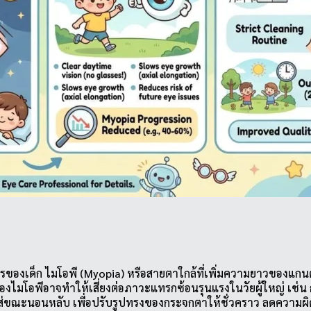
องเด็ก ไมโอพี (Myopia) หรือสายตาใกล้ที่เพิ่มความยาวของแกนตาอ
องไมโอพีอาจทำให้เสี่ยงต่อภาวะแทรกซ้อนรุนแรงในวัยผู้ใหญ่ เช่
ใส่ขณะนอนหลับ เพื่อปรับรูปทรงของกระจกตาให้ชั่วคราว ลดความ