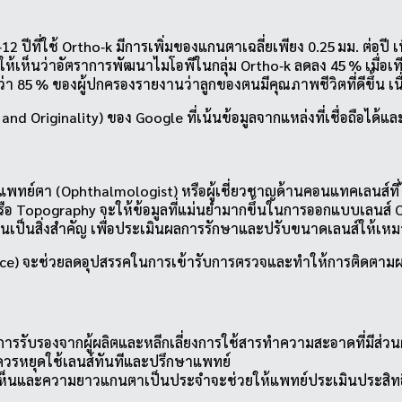
12 ปีที่ใช้ Ortho‑k มีการเพิ่มของแกนตาเฉลี่ยเพียง 0.25 มม. ต่อปี 
ห้เห็นว่าอัตราการพัฒนาไมโอพีในกลุ่ม Ortho‑k ลดลง 45 % เมื่อเ
า 85 % ของผู้ปกครองรายงานว่าลูกของตนมีคุณภาพชีวิตที่ดีขึ้น เ
and Originality) ของ Google ที่เน้นข้อมูลจากแหล่งที่เชื่อถือได้
ีแพทย์ตา (Ophthalmologist) หรือผู้เชี่ยวชาญด้านคอนแทคเลนส์ที
หรือ Topography จะให้ข้อมูลที่แม่นยำมากขึ้นในการออกแบบเลนส์ 
อนเป็นสิ่งสำคัญ เพื่อประเมินผลการรักษาและปรับขนาดเลนส์ให้เ
levance) จะช่วยลดอุปสรรคในการเข้ารับการตรวจและทำให้การติดตามผ
บการรับรองจากผู้ผลิตและหลีกเลี่ยงการใช้สารทำความสะอาดที่มีส
รหยุดใช้เลนส์ทันทีและปรึกษาแพทย์
ห็นและความยาวแกนตาเป็นประจำจะช่วยให้แพทย์ประเมินประสิทธิภ