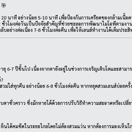
 🎯
0 นาที อย่างน้อย 5‑10 นาที เพื่อป้องกันการเครียดของกล้ามเนื้อ
 ชั่วโมงต่อวันเป็นปัจจัยสำคัญที่ช่วยชะลอการพัฒนาไมโอพีตามงา
อย่างต่อเนื่อง 7‑8 ชั่วโมงต่อคืน เพื่อให้เลนส์ทำงานได้เต็มประส
่อายุ 6‑7 ปีขึ้นไป เนื่องจากตายังอยู่ในช่วงการเจริญเติบโตและสาม
้?
มใส่ทุกคืน อย่างน้อย 6‑8 ชั่วโมงต่อคืน หากหยุดสวมเลนส์บ่อยครั
แสบตาชั่วคราว ซึ่งมักหายได้ด้วยการปรับวิธีทำความสะอาดหรือเปล
ห็นได้คมชัดในระยะไกลโดยไม่ต้องสวมแว่น หากต้องการมองเห็นใกล้ห