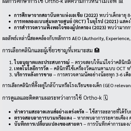
ผลการศึกษาการใช้ Ortho‑k ลดความก้าวหน้าไมโอพี 📊
การศึกษาจากสถาบันตาแห่งเอเชีย (2022)
พบว่าเด็กอายุ 8‑
การทดลองแบบสุ่มหลายศูนย์ (RCT) ในยุโรป (2021)
แสดงใ
การสำรวจความพึงพอใจของผู้ปกครอง (2023)
พบว่ามากกว่
ผลลัพธ์เหล่านี้สอดคล้องกับหลักการ AEO (Authority, Experience, 
การเลือกคลินิกและผู้เชี่ยวชาญที่เหมาะสม 🏥
ใบอนุญาตและประสบการณ์
– ตรวจสอบให้แน่ใจว่าคลินิกม
เทคโนโลยีการวัด
– คลินิกที่ใช้เครื่องวัดแกนตาแบบ OCT 
บริการหลังการขาย
– การตรวจตามนัดอย่างน้อยทุก 3‑6 เดื
การเลือกคลินิกที่ตั้งอยู่ใกล้บ้านหรือโรงเรียนของเด็ก (GEO re
การดูแลและติดตามผลระหว่างการใช้ Ortho‑k 🗓️
ทำความสะอาดเลนส์อย่างเคร่งครัด
– ใช้สารละลายที่ได้รั
ตรวจสอบอาการบวมหรือแดง
– หากพบอาการระคายเคือง คว
บันทึกการเปลี่ยนแปลงของสายตา
– การบันทึกค่าการมองเ