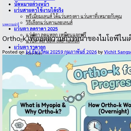
นัดหมายล่วงหน้า
แว่นสายตาใช้งานได้จริง
พรีเมี่ยมเลนส์ ได้แว่นตรงตา แว่นตาที่เหมาะกับคุณ
วิธีเลือกแว่นตาและเลนส์
บทความน่ารู้
แว่นตา ลดราคา 2025
แว่นตา ลดแหลก เหมือนแจกฟรี
Ortho‑k เพื่อลดความก้าวหน้าของไมโอพีในเด
แว่นตาคลาสสิค ลดล้างสต๊อค
แว่นตา ราคาถูก
Posted on
14 ธันวาคม 2025
9 กุมภาพันธ์ 2026
by
Vichit Sang
Ray-Ban
BOLON
Monalisa
Casanova
Dior
Oakley
Gucci
Versace
Kkeullie
Pual Hueman
HAMMER
LeeCooper
Elizabeth-Arden