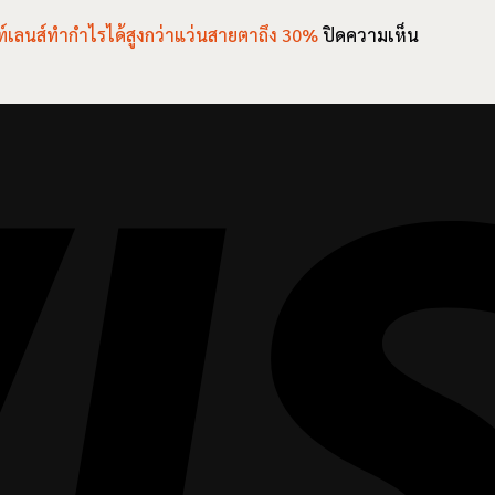
สรุป
ลุกลาม
ใน
ประเด็น
บน
ท์เลนส์ทำกำไรได้สูงกว่าแว่นสายตาถึง 30%
ปิดความเห็น
ของ
วงการ
สำคัญ
ข้อมูล
โรค
ทัศน
ใน
จาก
จอ
มาตร
วงการ
Contact
ประสาท
ศาสตร์
ทัศน
Lens
ตา
(Optometry)
มาตร
Institute
เสื่อม
ประจำ
ศาสตร์
เผย
(AMD)
วัน
(Optometry)
คอน
ที่
ประจำ
แท็ก
27-
วัน
ท์
31
ที่
เลนส์
กรกฎาคม
27-
ทำ
31
กำไร
กรกฎาคม
ได้
สูง
กว่า
แว่น