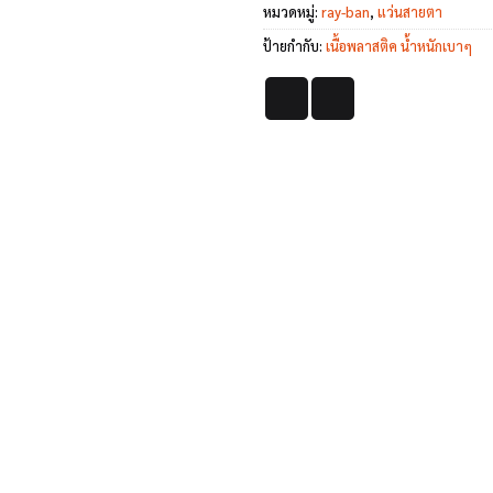
หมวดหมู่:
ray-ban
,
แว่นสายตา
ป้ายกำกับ:
เนื้อพลาสติค น้ำหนักเบาๆ