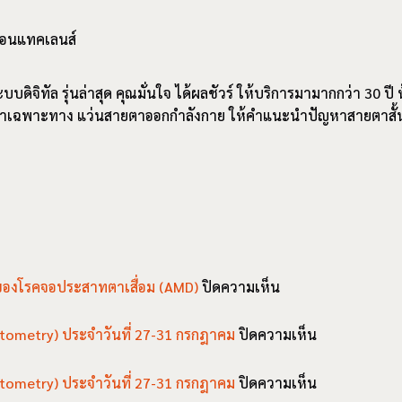
ยคอนแทคเลนส์
ดิจิทัล รุ่นล่าสุด คุณมั่นใจ ได้ผลชัวร์ ให้บริการมามากกว่า 30 
ายตาเฉพาะทาง แว่นสายตาออกกำลังกาย ให้คำแนะนำปัญหาสายตาสั้
บน
ของโรคจอประสาทตาเสื่อม (AMD)
ปิดความเห็น
โภชนาการ
เมดิเตอร์เรเนียน
บน
tometry) ประจำวันที่ 27-31 กรกฎาคม
ปิดความเห็น
ช่วย
สรุป
ชะลอ
ประเด็น
บน
tometry) ประจำวันที่ 27-31 กรกฎาคม
ปิดความเห็น
การ
สำคัญ