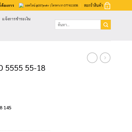
ตะกร้าสินค้า
่ต้องการ
แอดไลน์ @187ynehr
| โทรหาเรา 077-811858
0
แจ้งการชำระเงิน
ค้นหา:
D 5555 55-18
8 145