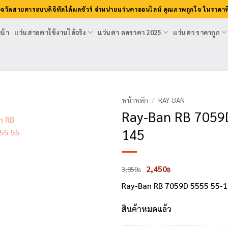
วจวัดสายตาระบบดิจิทัลได้ผลชัวร์ จำหน่ายแว่นตาออนไลน์ คุณภาพถูกใจ ในราคาที
น้า
แว่นสายตาใช้งานได้จริง
แว่นตา ลดราคา 2025
แว่นตา ราคาถูก
หน้าหลัก
/
RAY-BAN
Ray-Ban RB 7059
145
Original
Current
2,450
3,850
฿
฿
price
price
Ray-Ban RB 7059D 5555 55-1
was:
is:
3,850฿.
2,450฿.
สินค้าหมดแล้ว