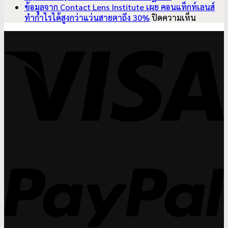
การ
สำ
สรุ
ข้อมูลจาก Contact Lens Institute เผย คอนแท็กท์เลนส์
ลุกลาม
บน
ใน
ปร
ทำกำไรได้สูงกว่าแว่นสายตาถึง 30%
ปิดความเห็น
ของ
ข้อมูล
วง
สำ
V
โรค
จาก
ทั
ใน
จอ
Contact
มา
วง
ประสาท
Lens
ศา
ทั
ตา
Institute
(O
มา
เสื่อม
เผย
ปร
ศา
(AMD)
คอน
วัน
(O
แท็ก
ที่
ปร
ท์
27
วัน
เลนส์
31
ที่
ทำ
กร
27
กำไร
31
P
ได้
กร
สูง
กว่า
แว่น
สายตา
ถึง
30%