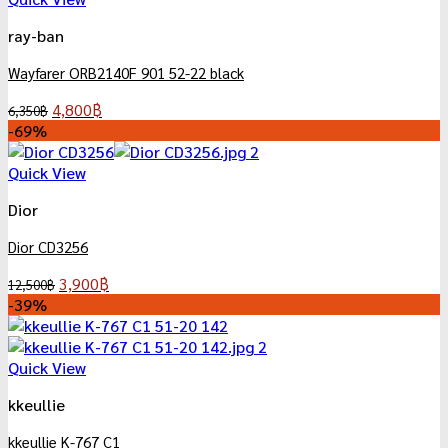
ray-ban
Wayfarer ORB2140F 901 52-22 black
Original
Current
4,800
฿
6,350
฿
price
price
-69%
was:
is:
6,350฿.
4,800฿.
Quick View
Dior
Dior CD3256
Original
Current
3,900
฿
12,500
฿
price
price
-39%
was:
is:
12,500฿.
3,900฿.
Quick View
kkeullie
kkeullie K-767 C1