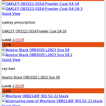
was:
is:
3,850฿.
2,450฿.
Quick View
oakley prescription
OAKLEY OX3222 0154 Powder Coal 54-18
Original
Current
4,050
฿
6,400
฿
price
price
-23%
was:
is:
6,400฿.
4,050฿.
Quick View
ray-ban
Aviator Black ORB3025 L2823 Size 58
Original
Current
4,800
฿
6,250
฿
price
price
-24%
was:
is:
6,250฿.
4,800฿.
Quick View