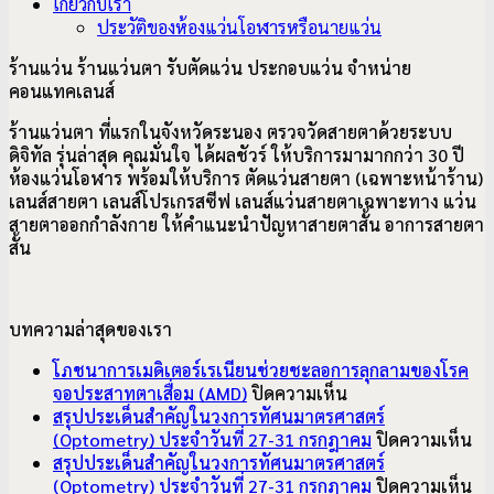
เกี่ยวกับเรา
ประวัติของห้องแว่นโอฬารหรือนายแว่น
ร้านแว่น ร้านแว่นตา รับตัดแว่น ประกอบแว่น จำหน่าย
คอนแทคเลนส์
ร้านแว่นตา ที่แรกในจังหวัดระนอง ตรวจวัดสายตาด้วยระบบ
ดิจิทัล รุ่นล่าสุด คุณมั่นใจ ได้ผลชัวร์ ให้บริการมามากกว่า 30 ปี
ห้องแว่นโอฬาร พร้อมให้บริการ ตัดแว่นสายตา (เฉพาะหน้าร้าน)
เลนส์สายตา เลนส์โปรเกรสซีฟ เลนส์แว่นสายตาเฉพาะทาง แว่น
สายตาออกกำลังกาย ให้คำแนะนำปัญหาสายตาสั้น อาการ
สายตา
สั้น
บทความล่าสุดของเรา
โภชนาการเมดิเตอร์เรเนียนช่วยชะลอการลุกลามของโรค
บน
จอประสาทตาเสื่อม (AMD)
ปิดความเห็น
โภชนาการ
สรุปประเด็นสำคัญในวงการทัศนมาตรศาสตร์
เมดิเตอร์เรเนียน
บ
(Optometry) ประจำวันที่ 27-31 กรกฎาคม
ปิดความเห็น
ช่วย
สรุ
สรุปประเด็นสำคัญในวงการทัศนมาตรศาสตร์
ชะลอ
ปร
บ
(Optometry) ประจำวันที่ 27-31 กรกฎาคม
ปิดความเห็น