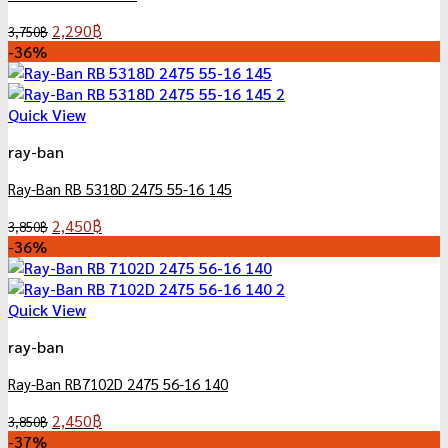
Original
Current
2,290
฿
3,750
฿
price
price
-36%
was:
is:
3,750฿.
2,290฿.
Quick View
ray-ban
Ray-Ban RB 5318D 2475 55-16 145
Original
Current
2,450
฿
3,850
฿
price
price
-36%
was:
is:
3,850฿.
2,450฿.
Quick View
ray-ban
Ray-Ban RB7102D 2475 56-16 140
Original
Current
2,450
฿
3,850
฿
price
price
-37%