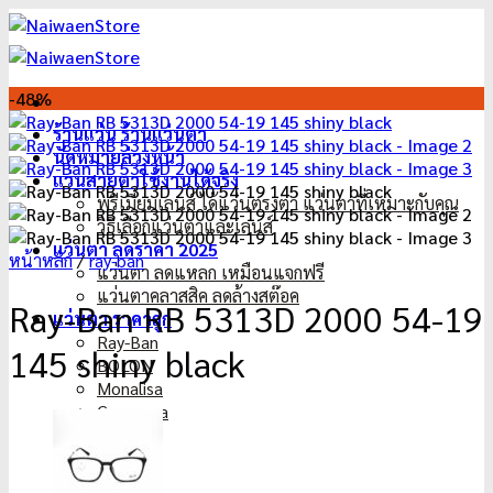
ข้าม
ไป
ยัง
เนื้อหา
-48%
ร้านแว่น ร้านแว่นตา
นัดหมายล่วงหน้า
แว่นสายตาใช้งานได้จริง
พรีเมี่ยมเลนส์ ได้แว่นตรงตา แว่นตาที่เหมาะกับคุณ
วิธีเลือกแว่นตาและเลนส์
แว่นตา ลดราคา 2025
หน้าหลัก
/
ray-ban
แว่นตา ลดแหลก เหมือนแจกฟรี
แว่นตาคลาสสิค ลดล้างสต๊อค
Ray-Ban RB 5313D 2000 54-19
แว่นตา ราคาถูก
Ray-Ban
145 shiny black
BOLON
Monalisa
Casanova
Dior
Oakley
Gucci