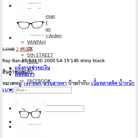
Versace
Kkeullie
Pual Hueman
HAMMER
LeeCooper
Elizabeth-Arden
VANPAH
CX
Original
Current
2,850
฿
5,500
฿
5th STREET
price
price
Ray-Ban RB 5313D 2000 54-19 145 shiny black
IDOL
was:
is:
แจ้งการชำระเงิน
5,500฿.
2,850฿.
สินค้าหมดแล้ว
ติดต่อเรา
FACEBOOK
หมวดหมู่:
ray-ban
,
แว่นสายตา
ป้ายกำกับ:
เนื้อพลาสติค น้ำหนัก
ค้นหา:
เบาๆ
ค้นหา:
0