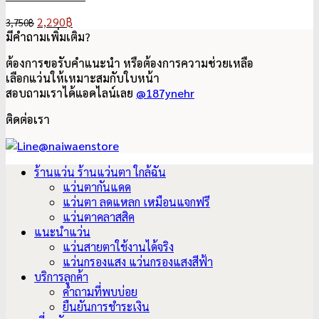
Original
Current
2,290
฿
3,750
฿
price
price
มีคำถามเพิ่มเติม?
was:
is:
ต้องการขอรับคำแนะนำ หรือต้องการความช่วยเหลือ
3,750฿.
2,290฿.
เลือกแว่นให้เหมาะสมกับใบหน้า
สอบถามเราได้แอดไลน์เลย
@187ynehr
ติดต่อเรา
ร้านแว่น ร้านแว่นตา ใกล้ฉัน
แว่นตากันแดด
แว่นตา ลดแหลก เหมือนแจกฟรี
แว่นตาคลาสสิค
แนะนำแว่น
แว่นสายตาใช้งานได้จริง
แว่นกรองแสง แว่นกรองแสงสีฟ้า
บริการลูกค้า
คำถามที่พบบ่อย
ยืนยันการชำระเงิน