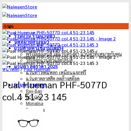
ข้าม
ไป
ยัง
เนื้อหา
-59%
ร้านแว่น ร้านแว่นตา
นัดหมายล่วงหน้า
แว่นสายตาใช้งานได้จริง
พรีเมี่ยมเลนส์ ได้แว่นตรงตา แว่นตาที่เหมาะกับคุณ
วิธีเลือกแว่นตาและเลนส์
แว่นตา ลดราคา 2025
หน้าหลัก
/
Paul Hueman
แว่นตา ลดแหลก เหมือนแจกฟรี
แว่นตาคลาสสิค ลดล้างสต๊อค
Pual Hueman PHF-5077D
แว่นตา ราคาถูก
Ray-Ban
col.4 51-23 145
BOLON
Monalisa
Casanova
Dior
Oakley
Gucci