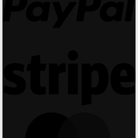
ถึง
งบู
30%
รณา
การ
ที่
คุณ
มอง
ข้าม
S
ไม่
ได้
M