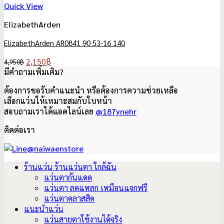
Quick View
ElizabethArden
ElizabethArden AR0841 90 53-16 140
Original
Current
2,150
฿
4,950
฿
price
price
มีคำถามเพิ่มเติม?
was:
is:
ต้องการขอรับคำแนะนำ หรือต้องการความช่วยเหลือ
4,950฿.
2,150฿.
เลือกแว่นให้เหมาะสมกับใบหน้า
สอบถามเราได้แอดไลน์เลย
@187ynehr
ติดต่อเรา
ร้านแว่น ร้านแว่นตา ใกล้ฉัน
แว่นตากันแดด
แว่นตา ลดแหลก เหมือนแจกฟรี
แว่นตาคลาสสิค
แนะนำแว่น
แว่นสายตาใช้งานได้จริง