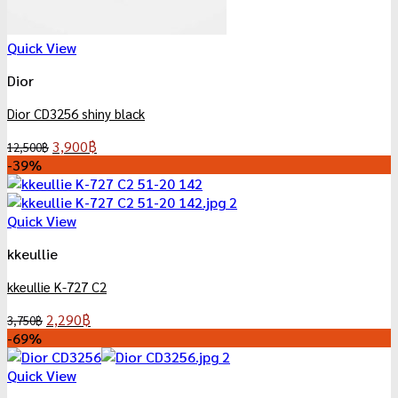
Quick View
Dior
Dior CD3256 shiny black
Original
Current
3,900
฿
12,500
฿
price
price
-39%
was:
is:
12,500฿.
3,900฿.
Quick View
kkeullie
kkeullie K-727 C2
Original
Current
2,290
฿
3,750
฿
price
price
-69%
was:
is:
3,750฿.
2,290฿.
Quick View