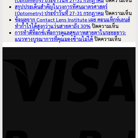
(Optometry) ประจำวันที่ 27-31 กรกฎาคม
ปิดความเห็น
สรุ
สรุปประเด็นสำคัญในวงการทัศนมาตรศาสตร์
ปร
บ
(Optometry) ประจำวันที่ 27-31 กรกฎาคม
ปิดความเห็น
สำ
สรุ
ข้อมูลจาก Contact Lens Institute เผย คอนแท็กท์เลนส์
บน
ใน
ปร
ทำกำไรได้สูงกว่าแว่นสายตาถึง 30%
ปิดความเห็น
ข้อมูล
วง
สำ
การทำดีท็อกซ์เพื่อการดูแลสุขภาพสายตาในระยะยาว:
จาก
บน
ทั
ใน
แนวทางบูรณาการที่คุณมองข้ามไม่ได้
ปิดความเห็น
Contact
การ
มา
วง
V
Lens
ทำ
ศา
ทั
Institute
ดี
(O
มา
เผย
ท็
ปร
ศา
คอน
อกซ์
วัน
(O
แท็ก
เพื่อ
ที่
ปร
ท์
การ
27
วัน
เลนส์
ดูแล
31
ที่
ทำ
สุขภาพ
กร
27
กำไร
สายตา
31
ได้
ใน
กร
สูง
ระยะ
P
กว่า
ยาว:
แว่น
แนว
สายตา
ทา