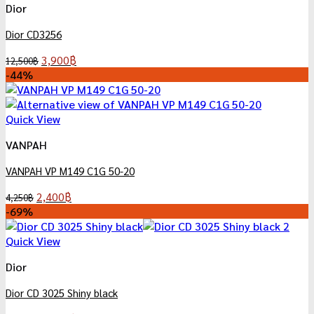
Dior
Dior CD3256
Original
Current
3,900
฿
12,500
฿
price
price
-44%
was:
is:
12,500฿.
3,900฿.
Quick View
VANPAH
VANPAH VP M149 C1G 50-20
Original
Current
2,400
฿
4,250
฿
price
price
-69%
was:
is:
4,250฿.
2,400฿.
Quick View
Dior
Dior CD 3025 Shiny black