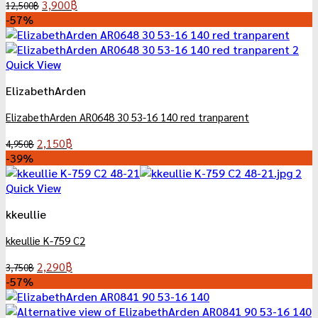
Original
Current
3,900
฿
12,500
฿
price
price
-57%
was:
is:
12,500฿.
3,900฿.
Quick View
ElizabethArden
ElizabethArden AR0648 30 53-16 140 red tranparent
Original
Current
2,150
฿
4,950
฿
price
price
-39%
was:
is:
4,950฿.
2,150฿.
Quick View
kkeullie
kkeullie K-759 C2
Original
Current
2,290
฿
3,750
฿
price
price
-57%
was:
is:
3,750฿.
2,290฿.