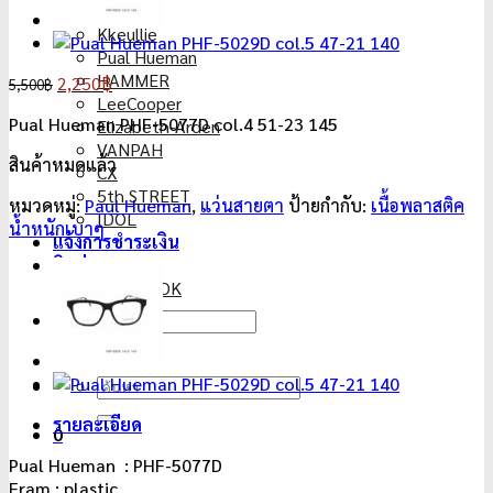
Versace
Kkeullie
Pual Hueman
HAMMER
Original
Current
2,250
฿
5,500
฿
LeeCooper
price
price
Pual Hueman PHF-5077D col.4 51-23 145
Elizabeth-Arden
was:
is:
VANPAH
5,500฿.
2,250฿.
สินค้าหมดแล้ว
CX
5th STREET
หมวดหมู่:
Paul Hueman
,
แว่นสายตา
ป้ายกำกับ:
เนื้อพลาสติค
IDOL
น้ำหนักเบาๆ
แจ้งการชำระเงิน
ติดต่อเรา
FACEBOOK
ค้นหา:
ค้นหา:
รายละเอียด
0
Pual Hueman : PHF-5077D
Fram : plastic