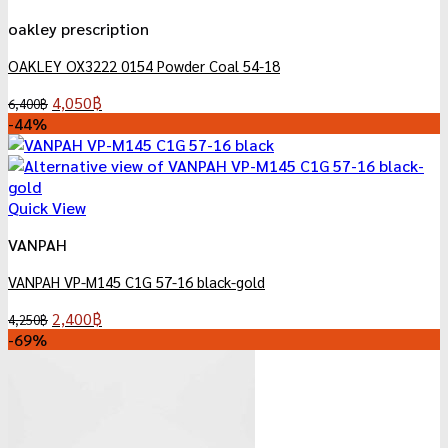
oakley prescription
OAKLEY OX3222 0154 Powder Coal 54-18
Original
Current
4,050
฿
6,400
฿
price
price
-44%
was:
is:
6,400฿.
4,050฿.
Quick View
VANPAH
VANPAH VP-M145 C1G 57-16 black-gold
Original
Current
2,400
฿
4,250
฿
price
price
-69%
was:
is:
4,250฿.
2,400฿.