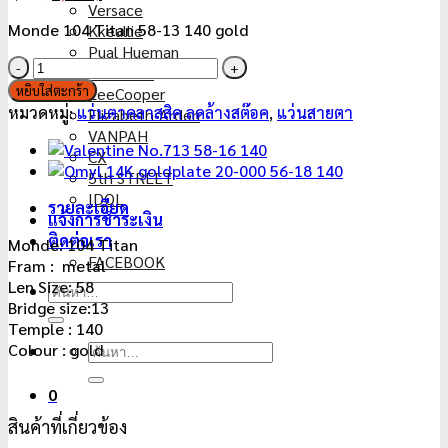
Versace
price
price
Monde 104 Titan 58-13 140 gold
Kkeullie
was:
is:
Pual Hueman
3,950฿.
1,950฿.
จำนวน
HAMMER
Monde
หยิบใส่ตะกร้า
LeeCooper
104
หมวดหมู่:
แว่นตาคลาสสิค ลดล้างสต๊อค
,
แว่นสายตา
Elizabeth-Arden
Titan
VANPAH
58-
CX
13
5th STREET
140
IDOL
รายละเอียด
gold
แจ้งการชำระเงิน
ชิ้น
ติดต่อเรา
Monde: 104 Titan
FACEBOOK
Fram : metal
Len Size: 58
ค้นหา:
Bridge size:13
Temple : 140
Colour : gold
ค้นหา:
0
สินค้าที่เกี่ยวข้อง