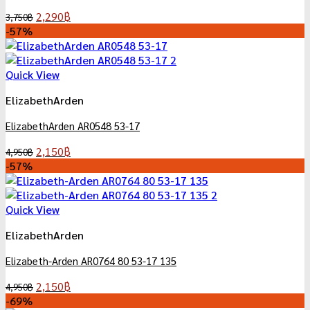
Original
Current
2,290
฿
3,750
฿
price
price
-57%
was:
is:
3,750฿.
2,290฿.
Quick View
ElizabethArden
ElizabethArden AR0548 53-17
Original
Current
2,150
฿
4,950
฿
price
price
-57%
was:
is:
4,950฿.
2,150฿.
Quick View
ElizabethArden
Elizabeth-Arden AR0764 80 53-17 135
Original
Current
2,150
฿
4,950
฿
price
price
-69%