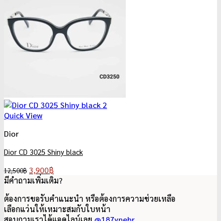
Quick View
Dior
Dior CD 3025 Shiny black
Original
Current
3,900
฿
12,500
฿
price
price
มีคำถามเพิ่มเติม?
was:
is:
ต้องการขอรับคำแนะนำ หรือต้องการความช่วยเหลือ
12,500฿.
3,900฿.
เลือกแว่นให้เหมาะสมกับใบหน้า
สอบถามเราได้แอดไลน์เลย
@187ynehr