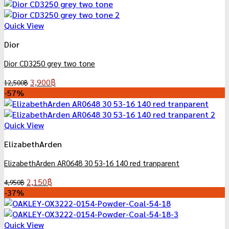
was:
is:
4,950฿.
2,150฿.
Quick View
Dior
Dior CD3250 grey two tone
Original
Current
3,900
฿
12,500
฿
price
price
-57%
was:
is:
12,500฿.
3,900฿.
Quick View
ElizabethArden
ElizabethArden AR0648 30 53-16 140 red tranparent
Original
Current
2,150
฿
4,950
฿
price
price
-37%
was:
is:
4,950฿.
2,150฿.
Quick View