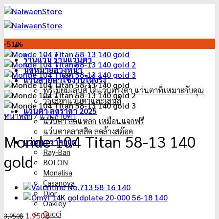
ข้าม
ไป
ยัง
เนื้อหา
-51%
ร้านแว่น ร้านแว่นตา
นัดหมายล่วงหน้า
แว่นสายตาใช้งานได้จริง
พรีเมี่ยมเลนส์ ได้แว่นตรงตา แว่นตาที่เหมาะกับคุณ
วิธีเลือกแว่นตาและเลนส์
แว่นตา ลดราคา 2025
หน้าหลัก
/
แว่นสายตา
แว่นตา ลดแหลก เหมือนแจกฟรี
แว่นตาคลาสสิค ลดล้างสต๊อค
Monde 104 Titan 58-13 140
แว่นตา ราคาถูก
Ray-Ban
gold
BOLON
Monalisa
Casanova
Dior
Oakley
Gucci
Original
Current
1,950
฿
3,950
฿