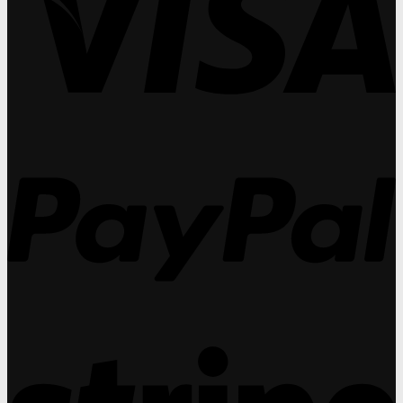
คอน
อกซ์
วัน
(O
แท็ก
เพื่อ
ที่
ปร
ท์
การ
27
วัน
เลนส์
ดูแล
31
ที่
ทำ
สุขภาพ
กร
27
กำไร
สายตา
31
ได้
ใน
กร
สูง
ระยะ
P
กว่า
ยาว:
แว่น
แนว
สายตา
ทา
ถึง
งบู
30%
รณา
การ
ที่
คุณ
มอง
ข้าม
S
ไม่
ได้