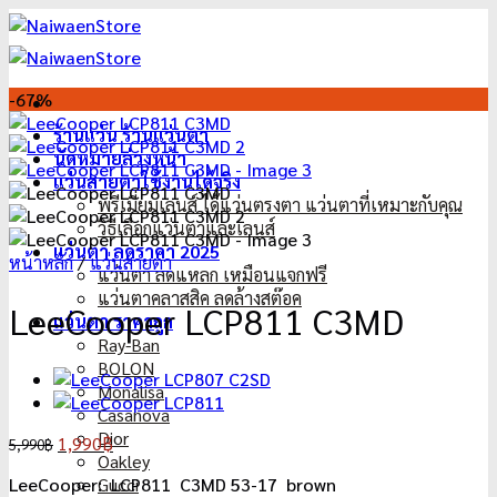
ข้าม
ไป
ยัง
เนื้อหา
-67%
ร้านแว่น ร้านแว่นตา
นัดหมายล่วงหน้า
แว่นสายตาใช้งานได้จริง
พรีเมี่ยมเลนส์ ได้แว่นตรงตา แว่นตาที่เหมาะกับคุณ
วิธีเลือกแว่นตาและเลนส์
แว่นตา ลดราคา 2025
หน้าหลัก
/
แว่นสายตา
แว่นตา ลดแหลก เหมือนแจกฟรี
แว่นตาคลาสสิค ลดล้างสต๊อค
LeeCooper LCP811 C3MD
แว่นตา ราคาถูก
Ray-Ban
BOLON
Monalisa
Casanova
Dior
Original
Current
1,990
฿
5,990
฿
Oakley
price
price
LeeCooper: LCP811 C3MD 53-17 brown
Gucci
was:
is: