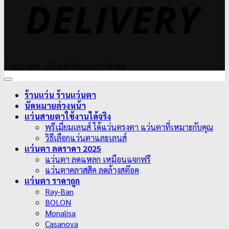
Copyright 2026 ©
NaiwaenStore
ร้านแว่น ร้านแว่นตา
นัดหมายล่วงหน้า
แว่นสายตาใช้งานได้จริง
พรีเมี่ยมเลนส์ ได้แว่นตรงตา แว่นตาที่เหมาะกับคุณ
วิธีเลือกแว่นตาและเลนส์
แว่นตา ลดราคา 2025
แว่นตา ลดแหลก เหมือนแจกฟรี
แว่นตาคลาสสิค ลดล้างสต๊อค
แว่นตา ราคาถูก
Ray-Ban
BOLON
Monalisa
Casanova