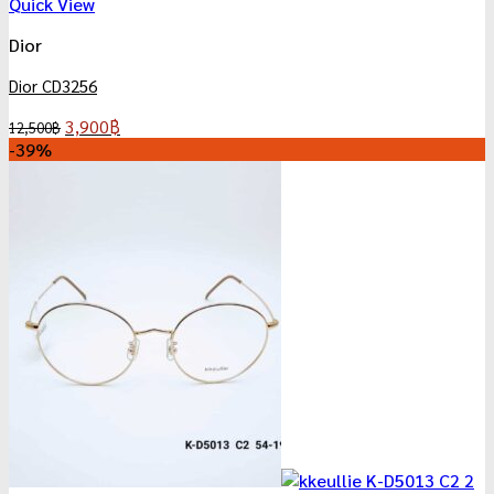
Quick View
Dior
Dior CD3256
Original
Current
3,900
฿
12,500
฿
price
price
-39%
was:
is:
12,500฿.
3,900฿.