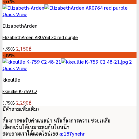
price
price
-57%
was:
is:
4,950฿.
2,150฿.
Quick View
ElizabethArden
ElizabethArden AR0764 30 red purple
Original
Current
2,150
฿
4,950
฿
price
price
-39%
was:
is:
4,950฿.
2,150฿.
Quick View
kkeullie
kkeullie K-759 C2
Original
Current
2,290
฿
3,750
฿
price
price
มีคำถามเพิ่มเติม?
was:
is:
ต้องการขอรับคำแนะนำ หรือต้องการความช่วยเหลือ
3,750฿.
2,290฿.
เลือกแว่นให้เหมาะสมกับใบหน้า
สอบถามเราได้แอดไลน์เลย
@187ynehr