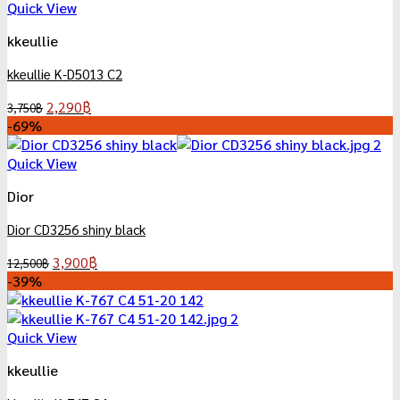
Quick View
kkeullie
kkeullie K-D5013 C2
Original
Current
2,290
฿
3,750
฿
price
price
-69%
was:
is:
3,750฿.
2,290฿.
Quick View
Dior
Dior CD3256 shiny black
Original
Current
3,900
฿
12,500
฿
price
price
-39%
was:
is:
12,500฿.
3,900฿.
Quick View
kkeullie