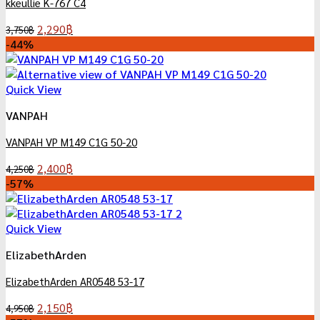
kkeullie K-767 C4
Original
Current
2,290
฿
3,750
฿
price
price
-44%
was:
is:
3,750฿.
2,290฿.
Quick View
VANPAH
VANPAH VP M149 C1G 50-20
Original
Current
2,400
฿
4,250
฿
price
price
-57%
was:
is:
4,250฿.
2,400฿.
Quick View
ElizabethArden
ElizabethArden AR0548 53-17
Original
Current
2,150
฿
4,950
฿