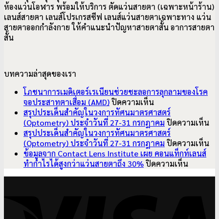
ห้องแว่นโอฬาร พร้อมให้บริการ ตัดแว่นสายตา (เฉพาะหน้าร้าน)
เลนส์สายตา เลนส์โปรเกรสซีฟ เลนส์แว่นสายตาเฉพาะทาง แว่น
สายตาออกกำลังกาย ให้คำแนะนำปัญหาสายตาสั้น อาการ
สายตา
สั้น
บทความล่าสุดของเรา
โภชนาการเมดิเตอร์เรเนียนช่วยชะลอการลุกลามของโรค
บน
จอประสาทตาเสื่อม (AMD)
ปิดความเห็น
โภชนาการ
สรุปประเด็นสำคัญในวงการทัศนมาตรศาสตร์
เมดิเตอร์เรเนียน
บ
(Optometry) ประจำวันที่ 27-31 กรกฎาคม
ปิดความเห็น
ช่วย
สรุ
สรุปประเด็นสำคัญในวงการทัศนมาตรศาสตร์
ชะลอ
ปร
บ
(Optometry) ประจำวันที่ 27-31 กรกฎาคม
ปิดความเห็น
การ
สำ
สรุ
ข้อมูลจาก Contact Lens Institute เผย คอนแท็กท์เลนส์
ลุกลาม
บน
ใน
ปร
ทำกำไรได้สูงกว่าแว่นสายตาถึง 30%
ปิดความเห็น
ของ
ข้อมูล
วง
สำ
V
โรค
จาก
ทั
ใน
จอ
Contact
มา
วง
ประสาท
Lens
ศา
ทั
ตา
Institute
(O
มา