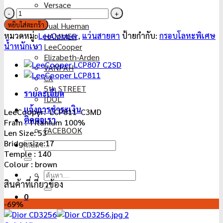
Versace
5,990฿.
1,990฿.
จำนวน
Kkeullie
LeeCooper
หยิบใส่ตะกร้า
Pual Hueman
LCP811
หมวดหมู่:
LeeCooper
,
แว่นสายตา
ป้ายกำกับ:
กรอบโลหะพิเศษ
HAMMER
C3MD
น้ำหนักเบา
LeeCooper
ชิ้น
Elizabeth-Arden
VANPAH
CX
5th STREET
รายละเอียด
IDOL
แจ้งการชำระเงิน
LeeCooper: LCP811 C3MD
ติดต่อเรา
Fram : Titanium 100%
FACEBOOK
Len Size: 53
Bridge size:17
ค้นหา:
Temple : 140
Colour : brown
ค้นหา:
สินค้าที่เกี่ยวข้อง
0
-69%