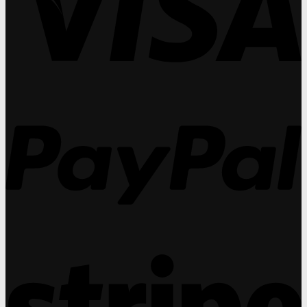
เสื่อม
เผย
ปร
ศา
(AMD)
คอน
วัน
(O
แท็ก
ที่
ปร
ท์
27
วัน
เลนส์
31
ที่
ทำ
กร
27
กำไร
31
P
ได้
กร
สูง
กว่า
แว่น
สายตา
ถึง
30%
S