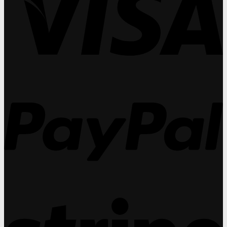
ตา
Institute
(O
มา
เสื่อม
เผย
ปร
ศา
(AMD)
คอน
วัน
(O
แท็ก
ที่
ปร
ท์
27
วัน
เลนส์
31
ที่
ทำ
กร
27
กำไร
31
P
ได้
กร
สูง
กว่า
แว่น
สายตา
ถึง
30%
S