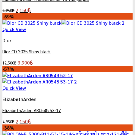
Original
Current
2,150
฿
4,950
฿
price
price
-69%
was:
is:
4,950฿.
2,150฿.
Quick View
Dior
Dior CD 3025 Shiny black
Original
Current
3,900
฿
12,500
฿
price
price
-57%
was:
is:
12,500฿.
3,900฿.
Quick View
ElizabethArden
ElizabethArden AR0548 53-17
Original
Current
2,150
฿
4,950
฿
price
price
-38%
was:
is: