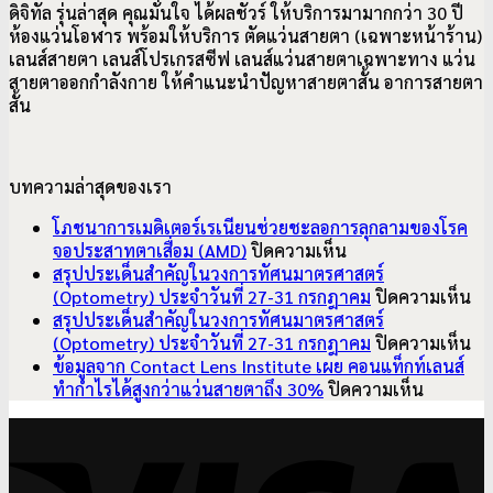
ดิจิทัล รุ่นล่าสุด คุณมั่นใจ ได้ผลชัวร์ ให้บริการมามากกว่า 30 ปี
ห้องแว่นโอฬาร พร้อมให้บริการ ตัดแว่นสายตา (เฉพาะหน้าร้าน)
เลนส์สายตา เลนส์โปรเกรสซีฟ เลนส์แว่นสายตาเฉพาะทาง แว่น
สายตาออกกำลังกาย ให้คำแนะนำปัญหาสายตาสั้น อาการ
สายตา
สั้น
บทความล่าสุดของเรา
โภชนาการเมดิเตอร์เรเนียนช่วยชะลอการลุกลามของโรค
บน
จอประสาทตาเสื่อม (AMD)
ปิดความเห็น
โภชนาการ
สรุปประเด็นสำคัญในวงการทัศนมาตรศาสตร์
เมดิเตอร์เรเนียน
บ
(Optometry) ประจำวันที่ 27-31 กรกฎาคม
ปิดความเห็น
ช่วย
สรุ
สรุปประเด็นสำคัญในวงการทัศนมาตรศาสตร์
ชะลอ
ปร
บ
(Optometry) ประจำวันที่ 27-31 กรกฎาคม
ปิดความเห็น
การ
สำ
สรุ
ข้อมูลจาก Contact Lens Institute เผย คอนแท็กท์เลนส์
ลุกลาม
บน
ใน
ปร
ทำกำไรได้สูงกว่าแว่นสายตาถึง 30%
ปิดความเห็น
ของ
ข้อมูล
วง
สำ
V
โรค
จาก
ทั
ใน
จอ
Contact
มา
วง
ประสาท
Lens
ศา
ทั