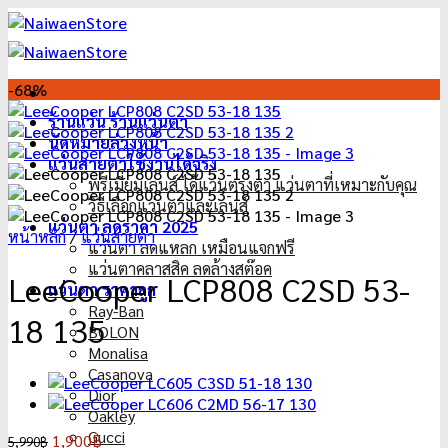
ข้าม
ไป
ยัง
เนื้อหา
-68%
ร้านแว่น ร้านแว่นตา
นัดหมายล่วงหน้า
แว่นสายตาใช้งานได้จริง
พรีเมี่ยมเลนส์ ได้แว่นตรงตา แว่นตาที่เหมาะกับคุณ
วิธีเลือกแว่นตาและเลนส์
แว่นตา ลดราคา 2025
หน้าหลัก
/
แว่นสายตา
แว่นตา ลดแหลก เหมือนแจกฟรี
แว่นตาคลาสสิค ลดล้างสต๊อค
LeeCooper LCP808 C2SD 53-
แว่นตา ราคาถูก
Ray-Ban
18 135
BOLON
Monalisa
Casanova
Dior
Oakley
Gucci
Original
Current
1,900
฿
5,990
฿