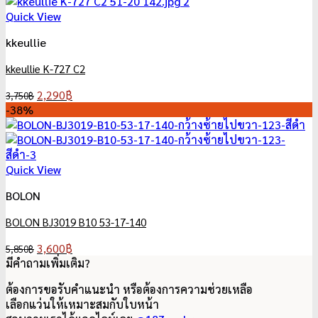
4,950฿.
2,150฿.
Quick View
kkeullie
kkeullie K-727 C2
Original
Current
2,290
฿
3,750
฿
price
price
-38%
was:
is:
3,750฿.
2,290฿.
Quick View
BOLON
BOLON BJ3019 B10 53-17-140
Original
Current
3,600
฿
5,850
฿
price
price
มีคำถามเพิ่มเติม?
was:
is:
ต้องการขอรับคำแนะนำ หรือต้องการความช่วยเหลือ
5,850฿.
3,600฿.
เลือกแว่นให้เหมาะสมกับใบหน้า