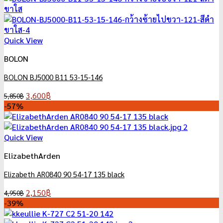
4,950฿.
2,150฿.
Quick View
BOLON
BOLON BJ5000 B11 53-15-146
Original
Current
3,600
฿
5,850
฿
price
price
-57%
was:
is:
5,850฿.
3,600฿.
Quick View
ElizabethArden
Elizabeth AR0840 90 54-17 135 black
Original
Current
2,150
฿
4,950
฿
price
price
-39%
was:
is: