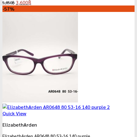
Original
Current
3,600
฿
5,850
฿
price
price
-57%
was:
is:
5,850฿.
3,600฿.
Quick View
ElizabethArden
ElizabethArden AR0648 80 53-16 140 purple