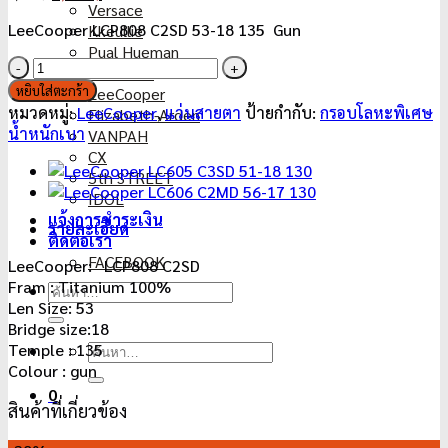
Versace
price
price
LeeCooper LCP808 C2SD 53-18 135 Gun
Kkeullie
was:
is:
Pual Hueman
5,990฿.
1,900฿.
จำนวน
HAMMER
LeeCooper
หยิบใส่ตะกร้า
LeeCooper
LCP808
หมวดหมู่:
LeeCooper
,
แว่นสายตา
ป้ายกำกับ:
กรอบโลหะพิเศษ
Elizabeth-Arden
C2SD
น้ำหนักเบา
VANPAH
53-
CX
18
5th STREET
135
IDOL
ชิ้น
แจ้งการชำระเงิน
รายละเอียด
ติดต่อเรา
FACEBOOK
LeeCooper: LCP808 C2SD
Fram : Titanium 100%
ค้นหา:
Len Size: 53
Bridge size:18
Temple : 135
ค้นหา:
Colour : gun
0
สินค้าที่เกี่ยวข้อง