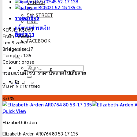
17
VANPAH
ชิ้น
CX
5th STREET
รายละเอียด
IDOL
แจ้งการชำระเงิน
KENJI : K3060
ติดต่อเรา
Fram : metal
FACEBOOK
Len Size:53
Bridge size:17
ค้นหา:
Temple : 135
Colour : orose
ค้นหา:
กรอบแว่นดีไซน์ ราคานี้พลาดไปเสียดาย
0
สินค้าที่เกี่ยวข้อง
-57%
Quick View
ElizabethArden
Elizabeth-Arden AR0764 80 53-17 135