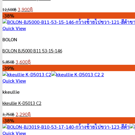
Original
Current
3,900
฿
12,500
฿
price
price
-38%
was:
is:
12,500฿.
3,900฿.
Quick View
BOLON
BOLON BJ5000 B11 53-15-146
Original
Current
3,600
฿
5,850
฿
price
price
-39%
was:
is:
5,850฿.
3,600฿.
Quick View
kkeullie
kkeullie K-D5013 C2
Original
Current
2,290
฿
3,750
฿
price
price
-38%
was:
is:
3,750฿.
2,290฿.
Quick View