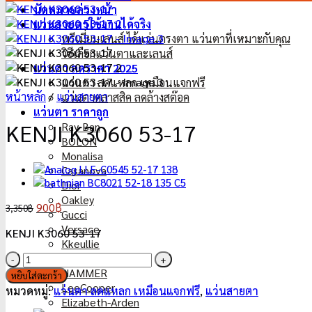
นัดหมายล่วงหน้า
แว่นสายตาใช้งานได้จริง
พรีเมี่ยมเลนส์ ได้แว่นตรงตา แว่นตาที่เหมาะกับคุณ
วิธีเลือกแว่นตาและเลนส์
แว่นตา ลดราคา 2025
แว่นตา ลดแหลก เหมือนแจกฟรี
หน้าหลัก
/
แว่นสายตา
แว่นตาคลาสสิค ลดล้างสต๊อค
แว่นตา ราคาถูก
KENJI K3060 53-17
Ray-Ban
BOLON
Monalisa
Casanova
Dior
Oakley
Original
Current
900
฿
3,350
฿
Gucci
price
price
Versace
KENJI K3060 53-17
was:
is:
Kkeullie
3,350฿.
900฿.
จำนวน
Pual Hueman
KENJI
HAMMER
หยิบใส่ตะกร้า
K3060
LeeCooper
หมวดหมู่:
แว่นตา ลดแหลก เหมือนแจกฟรี
,
แว่นสายตา
53-
Elizabeth-Arden