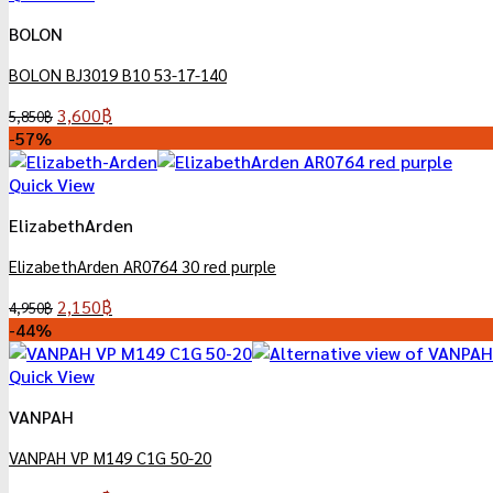
BOLON
BOLON BJ3019 B10 53-17-140
Original
Current
3,600
฿
5,850
฿
price
price
-57%
was:
is:
5,850฿.
3,600฿.
Quick View
ElizabethArden
ElizabethArden AR0764 30 red purple
Original
Current
2,150
฿
4,950
฿
price
price
-44%
was:
is:
4,950฿.
2,150฿.
Quick View
VANPAH
VANPAH VP M149 C1G 50-20