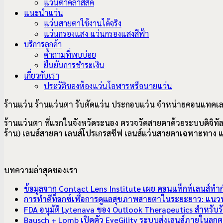
แว่นตาคลาสสิค
แนะนำแว่น
แว่นสายตาใช้งานได้จริง
แว่นกรองแสง แว่นกรองแสงสีฟ้า
บริการลูกค้า
คำถามที่พบบ่อย
ยืนยันการชำระเงิน
เกี่ยวกับเรา
ประวัติของห้องแว่นโอฬารหรือนายแว่น
ร้านแว่น ร้านแว่นตา รับตัดแว่น ประกอบแว่น จำหน่ายคอนแทคเล
ร้านแว่นตา ที่แรกในจังหวัดระนอง ตรวจวัดสายตาด้วยระบบดิจิทัล ร
ร้าน) เลนส์สายตา เลนส์โปรเกรสซีฟ เลนส์แว่นสายตาเฉพาะทาง
บทความล่าสุดของเรา
ข้อมูลจาก Contact Lens Institute เผย คอนแท็กท์เลนส์ทำ
การทำดีท็อกซ์เพื่อการดูแลสุขภาพสายตาในระยะยาว: แนวท
FDA อนุมัติ Lytenava ของ Outlook Therapeutics สำหรั
Bausch + Lomb เปิดตัว EyeGility ระบบส่งเลนส์ภายในลู