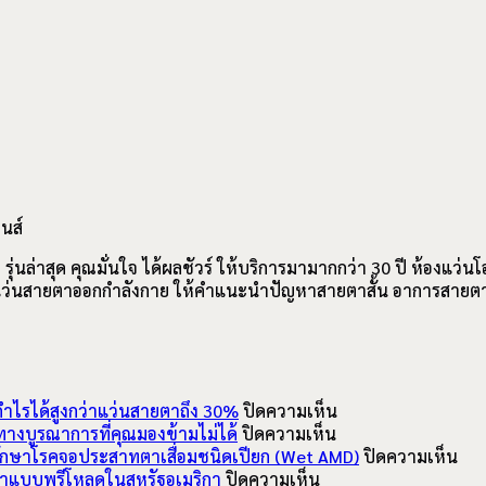
นส์
ุ่นล่าสุด คุณมั่นใจ ได้ผลชัวร์ ให้บริการมามากกว่า 30 ปี ห้องแว
 แว่นสายตาออกกำลังกาย ให้คำแนะนำปัญหาสายตาสั้น อาการ
สายตา
บน
กำไรได้สูงกว่าแว่นสายตาถึง 30%
ปิดความเห็น
บน
ข้อมูล
างบูรณาการที่คุณมองข้ามไม่ได้
ปิดความเห็น
การ
จาก
บน
บรักษาโรคจอประสาทตาเสื่อมชนิดเปียก (Wet AMD)
ปิดความเห็น
บน
ทำ
Contact
FD
กตาแบบพรีโหลดในสหรัฐอเมริกา
ปิดความเห็น