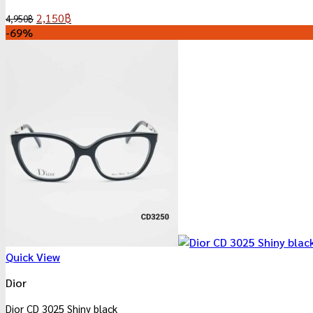
Original
Current
2,150
฿
4,950
฿
price
price
-69%
was:
is:
4,950฿.
2,150฿.
Quick View
Dior
Dior CD 3025 Shiny black