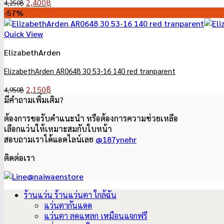
Original
Current
2,400
฿
4,250
฿
price
price
-57%
was:
is:
4,250฿.
2,400฿.
Quick View
ElizabethArden
ElizabethArden AR0648 30 53-16 140 red tranparent
Original
Current
2,150
฿
4,950
฿
price
price
มีคำถามเพิ่มเติม?
was:
is:
ต้องการขอรับคำแนะนำ หรือต้องการความช่วยเหลือ
4,950฿.
2,150฿.
เลือกแว่นให้เหมาะสมกับใบหน้า
สอบถามเราได้แอดไลน์เลย
@187ynehr
ติดต่อเรา
ร้านแว่น ร้านแว่นตา ใกล้ฉัน
แว่นตากันแดด
แว่นตา ลดแหลก เหมือนแจกฟรี