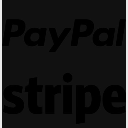
ทำ
กร
27
กำไร
31
P
ได้
กร
สูง
กว่า
แว่น
สายตา
ถึง
30%
S