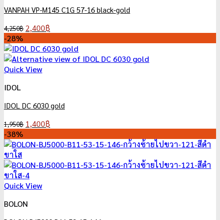
VANPAH VP-M145 C1G 57-16 black-gold
Original
Current
2,400
฿
4,250
฿
price
price
-28%
was:
is:
4,250฿.
2,400฿.
Quick View
IDOL
IDOL DC 6030 gold
Original
Current
1,400
฿
1,950
฿
price
price
-38%
was:
is:
1,950฿.
1,400฿.
Quick View
BOLON