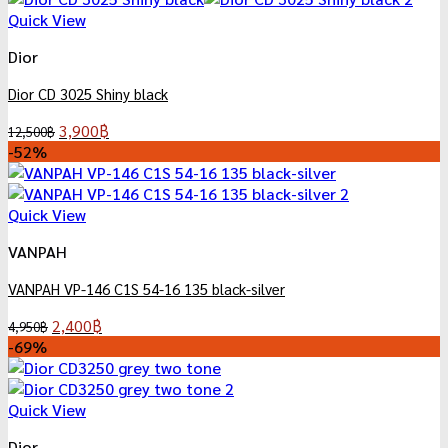
Quick View
Dior
Dior CD 3025 Shiny black
Original
Current
3,900
฿
12,500
฿
price
price
-52%
was:
is:
12,500฿.
3,900฿.
Quick View
VANPAH
VANPAH VP-146 C1S 54-16 135 black-silver
Original
Current
2,400
฿
4,950
฿
price
price
-69%
was:
is:
4,950฿.
2,400฿.
Quick View
Dior