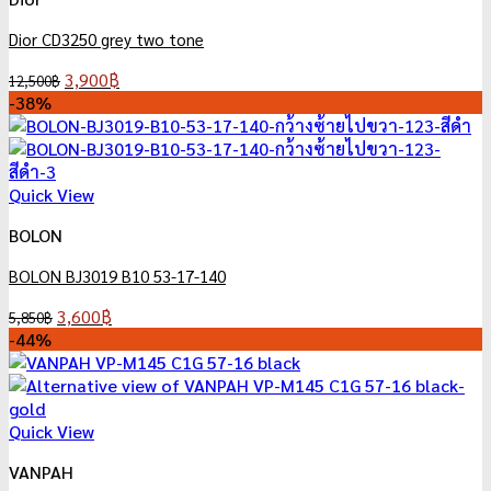
Dior CD3250 grey two tone
Original
Current
3,900
฿
12,500
฿
price
price
-38%
was:
is:
12,500฿.
3,900฿.
Quick View
BOLON
BOLON BJ3019 B10 53-17-140
Original
Current
3,600
฿
5,850
฿
price
price
-44%
was:
is:
5,850฿.
3,600฿.
Quick View
VANPAH