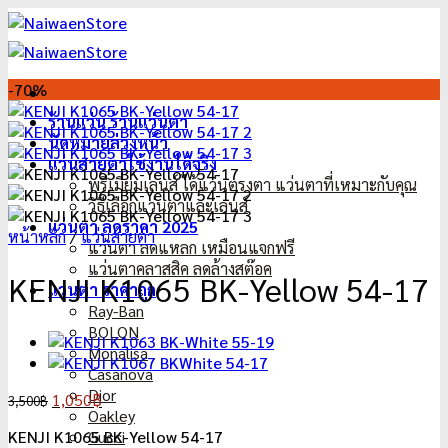
ข้าม
ไป
ยัง
เนื้อหา
-70%
ร้านแว่น ร้านแว่นตา
นัดหมายล่วงหน้า
แว่นสายตาใช้งานได้จริง
พรีเมี่ยมเลนส์ ได้แว่นตรงตา แว่นตาที่เหมาะกับคุณ
วิธีเลือกแว่นตาและเลนส์
แว่นตา ลดราคา 2025
หน้าหลัก
/
แว่นสายตา
แว่นตา ลดแหลก เหมือนแจกฟรี
แว่นตาคลาสสิค ลดล้างสต๊อค
KENJI K1065 BK-Yellow 54-17
แว่นตา ราคาถูก
Ray-Ban
BOLON
Monalisa
Casanova
Dior
Original
Current
1,050
฿
3,500
฿
Oakley
price
price
KENJI K1065 BK-Yellow 54-17
Gucci
was:
is: