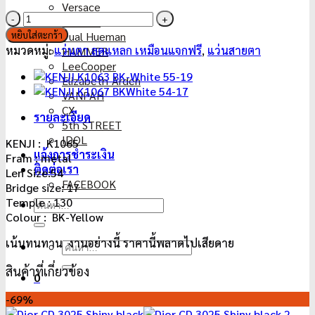
Versace
3,500฿.
1,050฿.
จำนวน
Kkeullie
KENJI
หยิบใส่ตะกร้า
Pual Hueman
K1065
หมวดหมู่:
แว่นตา ลดแหลก เหมือนแจกฟรี
,
แว่นสายตา
HAMMER
BK-
LeeCooper
Yellow
Elizabeth-Arden
54-
VANPAH
17
CX
รายละเอียด
ชิ้น
5th STREET
IDOL
KENJI : K1065
แจ้งการชำระเงิน
Fram : metal
ติดต่อเรา
Len Size:54
FACEBOOK
Bridge size: 17
Temple : 130
ค้นหา:
Colour : BK-Yellow
เน้นทนทาน งานอย่างนี้ ราคานี้พลาดไปเสียดาย
ค้นหา:
สินค้าที่เกี่ยวข้อง
0
-69%