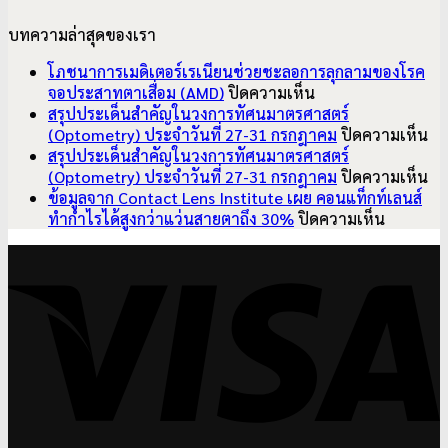
บทความล่าสุดของเรา
โภชนาการเมดิเตอร์เรเนียนช่วยชะลอการลุกลามของโรค
บน
จอประสาทตาเสื่อม (AMD)
ปิดความเห็น
โภชนาการ
สรุปประเด็นสำคัญในวงการทัศนมาตรศาสตร์
เมดิเตอร์เรเนียน
บ
(Optometry) ประจำวันที่ 27-31 กรกฎาคม
ปิดความเห็น
ช่วย
สรุ
สรุปประเด็นสำคัญในวงการทัศนมาตรศาสตร์
ชะลอ
ปร
บ
(Optometry) ประจำวันที่ 27-31 กรกฎาคม
ปิดความเห็น
การ
สำ
สรุ
ข้อมูลจาก Contact Lens Institute เผย คอนแท็กท์เลนส์
ลุกลาม
บน
ใน
ปร
ทำกำไรได้สูงกว่าแว่นสายตาถึง 30%
ปิดความเห็น
ของ
ข้อมูล
วง
สำ
V
โรค
จาก
ทั
ใน
จอ
Contact
มา
วง
ประสาท
Lens
ศา
ทั
ตา
Institute
(O
มา
เสื่อม
เผย
ปร
ศา
(AMD)
คอน
วัน
(O
แท็ก
ที่
ปร
ท์
27
วัน
เลนส์
31
ที่