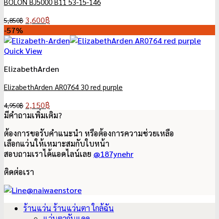
BOLON BJ5000 B11 53-15-146
Original
Current
3,600
฿
5,850
฿
price
price
-57%
was:
is:
5,850฿.
3,600฿.
Quick View
ElizabethArden
ElizabethArden AR0764 30 red purple
Original
Current
2,150
฿
4,950
฿
price
price
มีคำถามเพิ่มเติม?
was:
is:
ต้องการขอรับคำแนะนำ หรือต้องการความช่วยเหลือ
4,950฿.
2,150฿.
เลือกแว่นให้เหมาะสมกับใบหน้า
สอบถามเราได้แอดไลน์เลย
@187ynehr
ติดต่อเรา
ร้านแว่น ร้านแว่นตา ใกล้ฉัน
แว่นตากันแดด