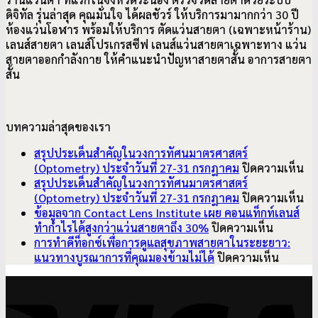
ดิจิทัล รุ่นล่าสุด คุณมั่นใจ ได้ผลชัวร์ ให้บริการมามากกว่า 30 ปี
ห้องแว่นโอฬาร พร้อมให้บริการ ตัดแว่นสายตา (เฉพาะหน้าร้าน)
เลนส์สายตา เลนส์โปรเกรสซีฟ เลนส์แว่นสายตาเฉพาะทาง แว่น
สายตาออกกำลังกาย ให้คำแนะนำปัญหาสายตาสั้น อาการ
สายตา
สั้น
บทความล่าสุดของเรา
สรุปประเด็นสำคัญในวงการทัศนมาตรศาสตร์
บ
(Optometry) ประจำวันที่ 27-31 กรกฎาคม
ปิดความเห็น
สรุ
สรุปประเด็นสำคัญในวงการทัศนมาตรศาสตร์
ปร
บ
(Optometry) ประจำวันที่ 27-31 กรกฎาคม
ปิดความเห็น
สำ
สรุ
ข้อมูลจาก Contact Lens Institute เผย คอนแท็กท์เลนส์
บน
ใน
ปร
ทำกำไรได้สูงกว่าแว่นสายตาถึง 30%
ปิดความเห็น
ข้อมูล
วง
สำ
การทำดีท็อกซ์เพื่อการดูแลสุขภาพสายตาในระยะยาว:
จาก
บน
ทั
ใน
แนวทางบูรณาการที่คุณมองข้ามไม่ได้
ปิดความเห็น
Contact
การ
มา
วง
V
Lens
ทำ
ศา
ทั
Institute
ดี
(O
มา
เผย
ท็
ปร
ศา