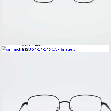
Versace
Kkeullie
Pual Hueman
HAMMER
LeeCooper
Elizabeth-Arden
VANPAH
CX
5th STREET
IDOL
แจ้งการชำระเงิน
ติดต่อเรา
FACEBOOK
ค้นหา:
ค้นหา:
0