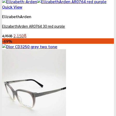
was:
is:
12,500฿.
3,900฿.
Quick View
ElizabethArden
ElizabethArden AR0764 30 red purple
Original
Current
2,150
฿
4,950
฿
price
price
-69%
was:
is:
4,950฿.
2,150฿.