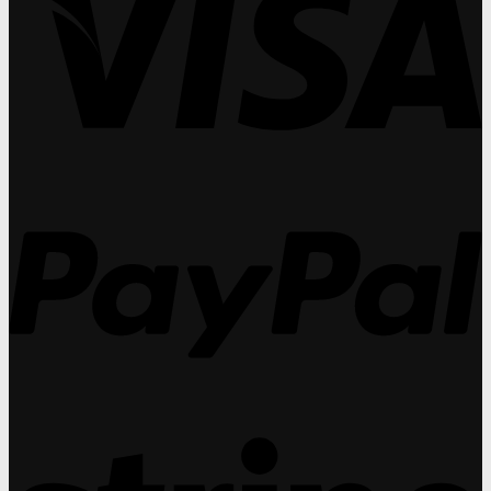
คอน
อกซ์
วัน
(O
แท็ก
เพื่อ
ที่
ปร
ท์
การ
27
วัน
เลนส์
ดูแล
31
ที่
ทำ
สุขภาพ
กร
27
กำไร
สายตา
31
ได้
ใน
กร
สูง
ระยะ
P
กว่า
ยาว:
แว่น
แนว
สายตา
ทา
ถึง
งบู
30%
รณา
การ
ที่
คุณ
มอง
ข้าม
S
ไม่
ได้