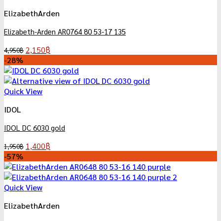
ElizabethArden
Elizabeth-Arden AR0764 80 53-17 135
Original
Current
2,150
฿
4,950
฿
price
price
-28%
was:
is:
4,950฿.
2,150฿.
Quick View
IDOL
IDOL DC 6030 gold
Original
Current
1,400
฿
1,950
฿
price
price
-57%
was:
is:
1,950฿.
1,400฿.
Quick View
ElizabethArden