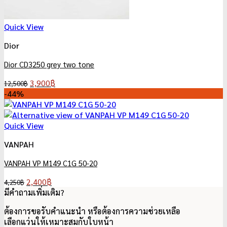
Quick View
Dior
Dior CD3250 grey two tone
Original
Current
3,900
฿
12,500
฿
price
price
-44%
was:
is:
12,500฿.
3,900฿.
Quick View
VANPAH
VANPAH VP M149 C1G 50-20
Original
Current
2,400
฿
4,250
฿
price
price
มีคำถามเพิ่มเติม?
was:
is:
ต้องการขอรับคำแนะนำ หรือต้องการความช่วยเหลือ
4,250฿.
2,400฿.
เลือกแว่นให้เหมาะสมกับใบหน้า