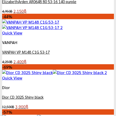
ElizabethArden AR0648 80 53-16 140 purple
Original
Current
2,150
฿
4,950
฿
price
price
-44%
was:
is:
4,950฿.
2,150฿.
Quick View
VANPAH
VANPAH VP M148 C1G 53-17
Original
Current
2,400
฿
4,250
฿
price
price
-69%
was:
is:
4,250฿.
2,400฿.
Quick View
Dior
Dior CD 3025 Shiny black
Original
Current
3,900
฿
12,500
฿
price
price
-57%