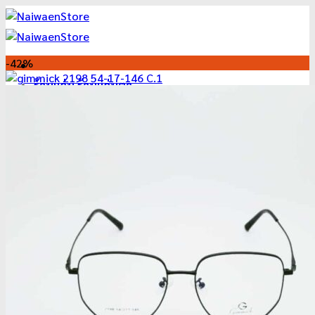
ข้าม
ไป
ยัง
เนื้อหา
-42%
ร้านแว่น ร้านแว่นตา
นัดหมายล่วงหน้า
แว่นสายตาใช้งานได้จริง
พรีเมี่ยมเลนส์ ได้แว่นตรงตา แว่นตาที่เหมาะกับคุณ
วิธีเลือกแว่นตาและเลนส์
แว่นตา ลดราคา 2025
แว่นตา ลดแหลก เหมือนแจกฟรี
แว่นตาคลาสสิค ลดล้างสต๊อค
แว่นตา ราคาถูก
Ray-Ban
BOLON
Monalisa
Casanova
Dior
Oakley
Gucci