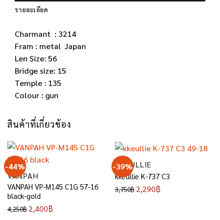
รายละเอียด
Charmant : 3214
Fram : metal Japan
Len Size: 56
Bridge size: 15
Temple : 135
Colour : gun
สินค้าที่เกี่ยวข้อง
KKEULLIE
-44%
-39%
VANPAH
kkeullie K-737 C3
VANPAH VP-M145 C1G 57-16
Original
Current
2,290
฿
3,750
฿
black-gold
price
price
Original
Current
2,400
฿
was:
is:
4,250
฿
price
price
3,750฿.
2,290฿.