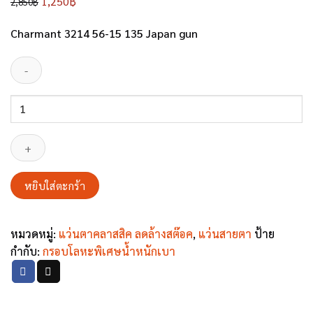
Original
Current
1,250
฿
2,850
฿
price
price
Charmant 3214 56-15 135 Japan gun
was:
is:
2,850฿.
1,250฿.
จำนวน
Charmant
3214
56-
15
หยิบใส่ตะกร้า
135
Japan
gun
หมวดหมู่:
แว่นตาคลาสสิค ลดล้างสต๊อค
,
แว่นสายตา
ป้าย
ชิ้น
กำกับ:
กรอบโลหะพิเศษน้ำหนักเบา