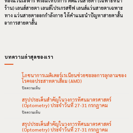
ห้องแว่นโอฬาร พร้อมให้บริการ ตัดแว่นสายตา (เฉพาะหน้า
ร้าน) เลนส์สายตา เลนส์โปรเกรสซีฟ เลนส์แว่นสายตาเฉพาะ
ทาง แว่นสายตาออกกำลังกาย ให้คำแนะนำปัญหาสายตาสั้น
อาการ
สายตาสั้น
บทความล่าสุดของเรา
โภชนาการเมดิเตอร์เรเนียนช่วยชะลอการลุกลามของ
โรคจอประสาทตาเสื่อม (AMD)
บน
ปิดความเห็น
โภชนาการ
เมดิเตอร์เรเนียน
สรุปประเด็นสำคัญในวงการทัศนมาตรศาสตร์
ช่วย
(Optometry) ประจำวันที่ 27-31 กรกฎาคม
ชะลอ
บน
ปิดความเห็น
การ
สรุป
ลุกลาม
ประเด็น
สรุปประเด็นสำคัญในวงการทัศนมาตรศาสตร์
ของ
สำคัญ
โรค
(Optometry) ประจำวันที่ 27-31 กรกฎาคม
ใน