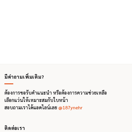
was:
is:
4,250฿.
2,400฿.
มีคำถามเพิ่มเติม?
ต้องการขอรับคำแนะนำ หรือต้องการความช่วยเหลือ
เลือกแว่นให้เหมาะสมกับใบหน้า
สอบถามเราได้แอดไลน์เลย
@187ynehr
ติดต่อเรา