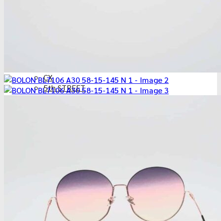
Versace
Kkeullie
Pual Hueman
HAMMER
LeeCooper
Elizabeth-Arden
VANPAH
CX
5th STREET
IDOL
แจ้งการชำระเงิน
ติดต่อเรา
FACEBOOK
ค้นหา:
ค้นหา:
0