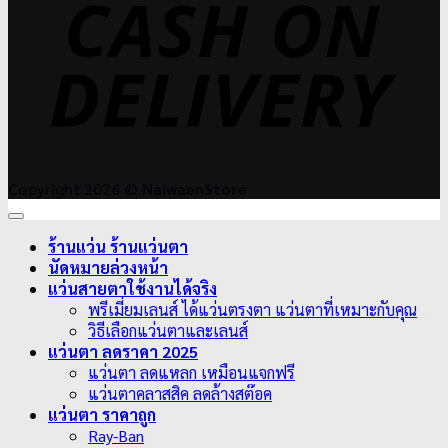
D
Copyright 2026 ©
NaiwaenStore
ร้านแว่น ร้านแว่นตา
นัดหมายล่วงหน้า
แว่นสายตาใช้งานได้จริง
พรีเมี่ยมเลนส์ ได้แว่นตรงตา แว่นตาที่เหมาะกับคุณ
วิธีเลือกแว่นตาและเลนส์
แว่นตา ลดราคา 2025
แว่นตา ลดแหลก เหมือนแจกฟรี
แว่นตาคลาสสิค ลดล้างสต๊อค
แว่นตา ราคาถูก
Ray-Ban