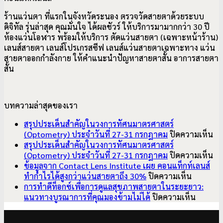
ร้านแว่นตา ที่แรกในจังหวัดระนอง ตรวจวัดสายตาด้วยระบบ
ดิจิทัล รุ่นล่าสุด คุณมั่นใจ ได้ผลชัวร์ ให้บริการมามากกว่า 30 ปี
ห้องแว่นโอฬาร พร้อมให้บริการ ตัดแว่นสายตา (เฉพาะหน้าร้าน)
เลนส์สายตา เลนส์โปรเกรสซีฟ เลนส์แว่นสายตาเฉพาะทาง แว่น
สายตาออกกำลังกาย ให้คำแนะนำปัญหาสายตาสั้น อาการ
สายตา
สั้น
บทความล่าสุดของเรา
สรุปประเด็นสำคัญในวงการทัศนมาตรศาสตร์
บ
(Optometry) ประจำวันที่ 27-31 กรกฎาคม
ปิดความเห็น
สรุ
สรุปประเด็นสำคัญในวงการทัศนมาตรศาสตร์
ปร
บ
(Optometry) ประจำวันที่ 27-31 กรกฎาคม
ปิดความเห็น
สำ
สรุ
ข้อมูลจาก Contact Lens Institute เผย คอนแท็กท์เลนส์
บน
ใน
ปร
ทำกำไรได้สูงกว่าแว่นสายตาถึง 30%
ปิดความเห็น
ข้อมูล
วง
สำ
การทำดีท็อกซ์เพื่อการดูแลสุขภาพสายตาในระยะยาว:
จาก
บน
ทั
ใน
แนวทางบูรณาการที่คุณมองข้ามไม่ได้
ปิดความเห็น
Contact
การ
มา
วง
V
Lens
ทำ
ศา
ทั