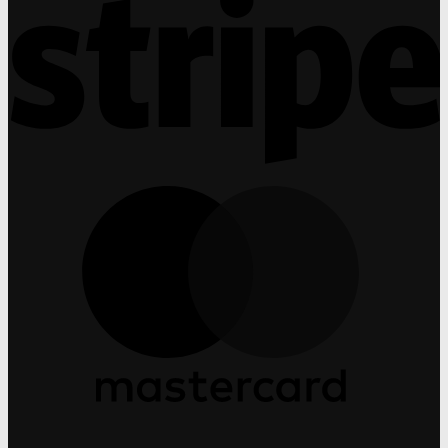
ได้
M
C