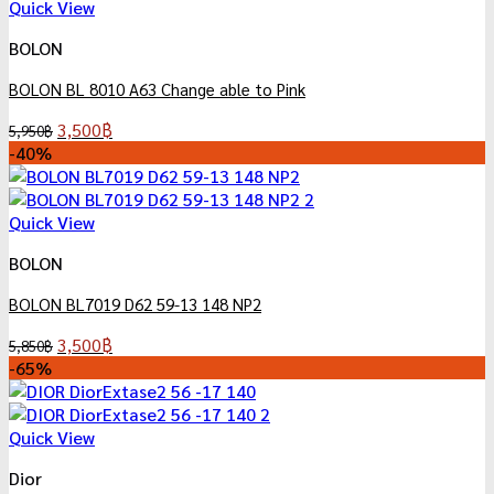
Quick View
BOLON
BOLON BL 8010 A63 Change able to Pink
Original
Current
3,500
฿
5,950
฿
price
price
-40%
was:
is:
5,950฿.
3,500฿.
Quick View
BOLON
BOLON BL7019 D62 59-13 148 NP2
Original
Current
3,500
฿
5,850
฿
price
price
-65%
was:
is:
5,850฿.
3,500฿.
Quick View
Dior