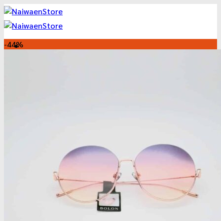
ข้าม
ไป
ยัง
เนื้อหา
-44%
ร้านแว่น ร้านแว่นตา
นัดหมายล่วงหน้า
แว่นสายตาใช้งานได้จริง
พรีเมี่ยมเลนส์ ได้แว่นตรงตา แว่นตาที่เหมาะกับคุณ
วิธีเลือกแว่นตาและเลนส์
แว่นตา ลดราคา 2025
แว่นตา ลดแหลก เหมือนแจกฟรี
แว่นตาคลาสสิค ลดล้างสต๊อค
แว่นตา ราคาถูก
Ray-Ban
BOLON
Monalisa
Casanova
Dior
Oakley
Gucci