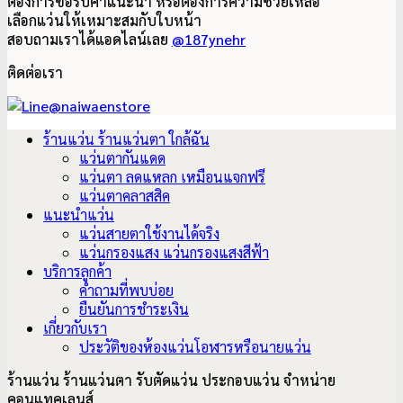
ต้องการขอรับคำแนะนำ หรือต้องการความช่วยเหลือ
5,850฿.
3,500฿.
เลือกแว่นให้เหมาะสมกับใบหน้า
สอบถามเราได้แอดไลน์เลย
@187ynehr
ติดต่อเรา
ร้านแว่น ร้านแว่นตา ใกล้ฉัน
แว่นตากันแดด
แว่นตา ลดแหลก เหมือนแจกฟรี
แว่นตาคลาสสิค
แนะนำแว่น
แว่นสายตาใช้งานได้จริง
แว่นกรองแสง แว่นกรองแสงสีฟ้า
บริการลูกค้า
คำถามที่พบบ่อย
ยืนยันการชำระเงิน
เกี่ยวกับเรา
ประวัติของห้องแว่นโอฬารหรือนายแว่น
ร้านแว่น ร้านแว่นตา รับตัดแว่น ประกอบแว่น จำหน่าย
คอนแทคเลนส์