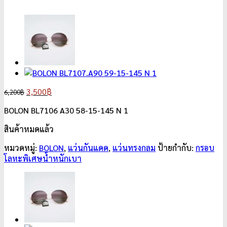
Original
Current
3,500
฿
6,200
฿
price
price
BOLON BL7106 A30 58-15-145 N 1
was:
is:
6,200฿.
3,500฿.
สินค้าหมดแล้ว
หมวดหมู่:
BOLON
,
แว่นกันแดด
,
แว่นทรงกลม
ป้ายกำกับ:
กรอบ
โลหะพิเศษน้ำหนักเบา