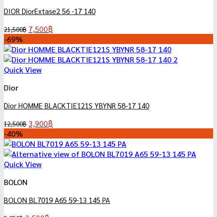
DIOR DiorExtase2 56 -17 140
Original
Current
7,500
฿
21,500
฿
price
price
-69%
was:
is:
21,500฿.
7,500฿.
Quick View
Dior
Dior HOMME BLACKTIE121S YBYNR 58-17 140
Original
Current
3,900
฿
12,500
฿
price
price
-40%
was:
is:
12,500฿.
3,900฿.
Quick View
BOLON
BOLON BL7019 A65 59-13 145 PA