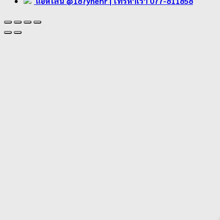
แอดไลน์ @187ynehr
| โทรหาเรา 077-811858