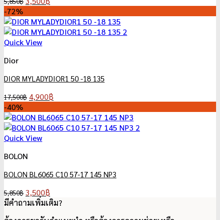
Original
Current
3,500
฿
5,850
฿
price
price
-72%
was:
is:
5,850฿.
3,500฿.
Quick View
Dior
DIOR MYLADYDIOR1 50 -18 135
Original
Current
4,900
฿
17,500
฿
price
price
-40%
was:
is:
17,500฿.
4,900฿.
Quick View
BOLON
BOLON BL6065 C10 57-17 145 NP3
Original
Current
3,500
฿
5,850
฿
price
price
มีคำถามเพิ่มเติม?
was:
is: