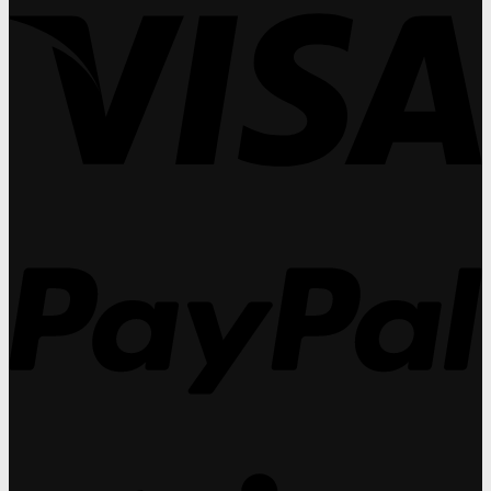
Institute
ดี
(O
มา
เผย
ท็
ปร
ศา
คอน
อกซ์
วัน
(O
แท็ก
เพื่อ
ที่
ปร
ท์
การ
27
วัน
เลนส์
ดูแล
31
ที่
ทำ
สุขภาพ
กร
27
กำไร
สายตา
31
ได้
ใน
กร
สูง
ระยะ
P
กว่า
ยาว:
แว่น
แนว
สายตา
ทา
ถึง
งบู
30%
รณา
การ
ที่
คุณ
มอง
ข้าม
S
ไม่