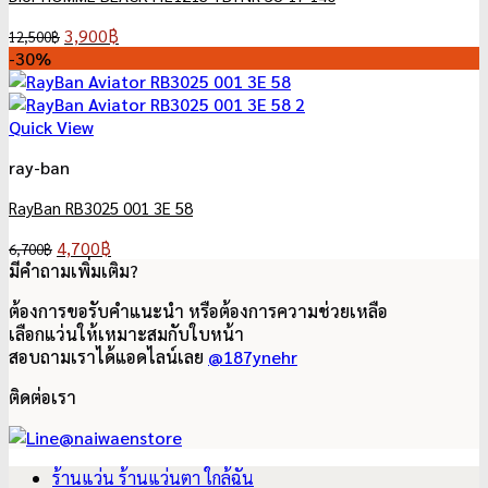
Original
Current
3,900
฿
12,500
฿
price
price
-30%
was:
is:
12,500฿.
3,900฿.
Quick View
ray-ban
RayBan RB3025 001 3E 58
Original
Current
4,700
฿
6,700
฿
price
price
มีคำถามเพิ่มเติม?
was:
is:
ต้องการขอรับคำแนะนำ หรือต้องการความช่วยเหลือ
6,700฿.
4,700฿.
เลือกแว่นให้เหมาะสมกับใบหน้า
สอบถามเราได้แอดไลน์เลย
@187ynehr
ติดต่อเรา
ร้านแว่น ร้านแว่นตา ใกล้ฉัน