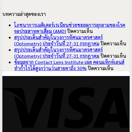
บทความล่าสุดของเรา
โภชนาการเมดิเตอร์เรเนียนช่วยชะลอการลุกลามของโรค
บน
จอประสาทตาเสื่อม (AMD)
ปิดความเห็น
โภชนาการ
สรุปประเด็นสำคัญในวงการทัศนมาตรศาสตร์
เมดิเตอร์เรเนียน
บ
(Optometry) ประจำวันที่ 27-31 กรกฎาคม
ปิดความเห็น
ช่วย
สรุ
สรุปประเด็นสำคัญในวงการทัศนมาตรศาสตร์
ชะลอ
ปร
บ
(Optometry) ประจำวันที่ 27-31 กรกฎาคม
ปิดความเห็น
การ
สำ
สรุ
ข้อมูลจาก Contact Lens Institute เผย คอนแท็กท์เลนส์
ลุกลาม
บน
ใน
ปร
ทำกำไรได้สูงกว่าแว่นสายตาถึง 30%
ปิดความเห็น
ของ
ข้อมูล
วง
สำ
V
โรค
จาก
ทั
ใน
จอ
Contact
มา
วง
ประสาท
Lens
ศา
ทั
ตา
Institute
(O
มา
เสื่อม
เผย
ปร
ศา
(AMD)
คอน
วัน
(O
แท็ก
ที่
ปร
ท์
27
วัน
เลนส์
31
ที่