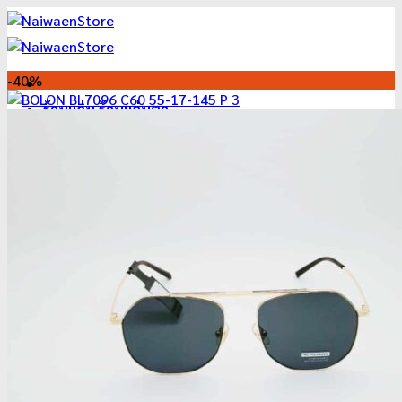
ข้าม
ไป
ยัง
เนื้อหา
-40%
ร้านแว่น ร้านแว่นตา
นัดหมายล่วงหน้า
แว่นสายตาใช้งานได้จริง
พรีเมี่ยมเลนส์ ได้แว่นตรงตา แว่นตาที่เหมาะกับคุณ
วิธีเลือกแว่นตาและเลนส์
แว่นตา ลดราคา 2025
แว่นตา ลดแหลก เหมือนแจกฟรี
แว่นตาคลาสสิค ลดล้างสต๊อค
แว่นตา ราคาถูก
Ray-Ban
BOLON
Monalisa
Casanova
Dior
Oakley
Gucci