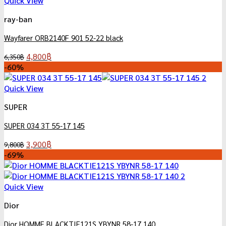
Quick View
ray-ban
Wayfarer ORB2140F 901 52-22 black
Original
Current
4,800
฿
6,350
฿
price
price
-60%
was:
is:
6,350฿.
4,800฿.
Quick View
SUPER
SUPER 034 3T 55-17 145
Original
Current
3,900
฿
9,800
฿
price
price
-69%
was:
is:
9,800฿.
3,900฿.
Quick View
Dior
Dior HOMME BLACKTIE121S YBYNR 58-17 140