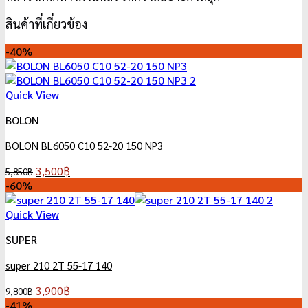
สินค้าที่เกี่ยวข้อง
-40%
Quick View
BOLON
BOLON BL6050 C10 52-20 150 NP3
Original
Current
3,500
฿
5,850
฿
price
price
-60%
was:
is:
5,850฿.
3,500฿.
Quick View
SUPER
super 210 2T 55-17 140
Original
Current
3,900
฿
9,800
฿
price
price
-41%