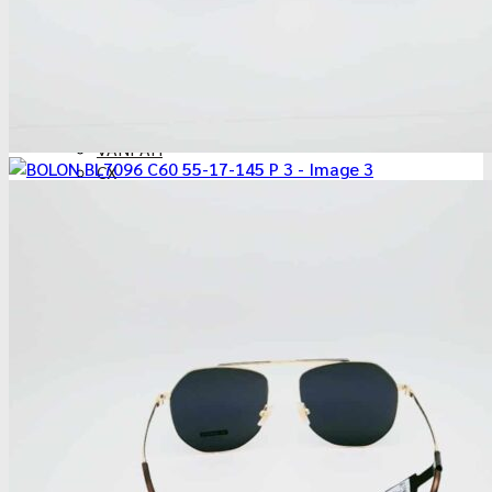
Versace
Kkeullie
Pual Hueman
HAMMER
LeeCooper
Elizabeth-Arden
VANPAH
CX
5th STREET
IDOL
แจ้งการชำระเงิน
ติดต่อเรา
FACEBOOK
ค้นหา:
ค้นหา:
0