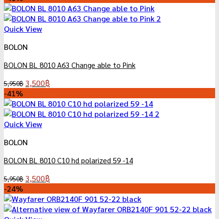
was:
is:
9,800฿.
3,900฿.
Quick View
BOLON
BOLON BL 8010 A63 Change able to Pink
Original
Current
3,500
฿
5,950
฿
price
price
-41%
was:
is:
5,950฿.
3,500฿.
Quick View
BOLON
BOLON BL 8010 C10 hd polarized 59 -14
Original
Current
3,500
฿
5,950
฿
price
price
-24%
was:
is:
5,950฿.
3,500฿.