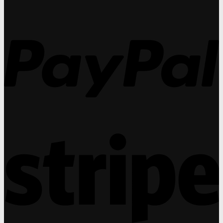
ทำ
กร
27
กำไร
31
P
ได้
กร
สูง
กว่า
แว่น
สายตา
ถึง
30%
S