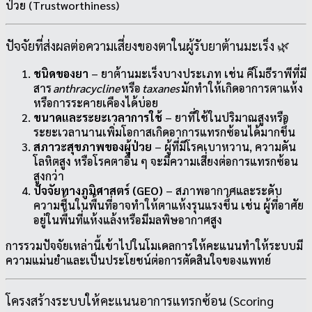
ป่วย (Trustworthiness)
ปัจจัยที่ส่งผลต่อความเสี่ยงของตาในผู้รับยาต้านมะเร็ง 🌿
ชนิดของยา
– ยาต้านมะเร็งบางประเภท เช่น คีโมธีราพีที่มี
สาร
anthracycline
หรือ
taxanes
มักทำให้เกิดอาการตาแห้ง
หรือการระคายเคืองได้บ่อย
ขนาดและระยะเวลาการใช้
– ยาที่ใช้ในปริมาณสูงหรือ
ระยะเวลานานเพิ่มโอกาสเกิดอาการแทรกซ้อนได้มากขึ้น
สภาวะสุขภาพของผู้ป่วย
– ผู้ที่มีโรคเบาหวาน, ความดัน
โลหิตสูง หรือโรคตาอื่น ๆ จะมีความเสี่ยงต่อการแทรกซ้อน
สูงกว่า
ปัจจัยทางภูมิศาสตร์ (GEO)
– สภาพอากาศและระดับ
ความชื้นในพื้นที่อาจทำให้ตาแห้งรุนแรงขึ้น เช่น ผู้ที่อาศัย
อยู่ในพื้นที่แห้งแล้งหรือมีมลพิษอากาศสูง
การรวมปัจจัยเหล่านี้เข้าไปในโมเดลการให้คะแนนทำให้ระบบมี
ความแม่นยำและเป็นประโยชน์ต่อการตัดสินใจของแพทย์
โครงสร้างระบบให้คะแนนอาการแทรกซ้อน (Scoring