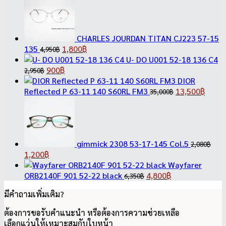
CHARLES JOURDAN TITAN CJ223 57-15
Original
Current
135
1,800
฿
4,950
฿
price
price
U- DO U001 52-18 136 C4
Original
was:
Current
is:
900
฿
2,950
฿
price
4,950฿.
price
1,800฿.
DIOR
was:
is:
Original
Curre
Reflected P 63-11 140 S60RL FM3
13,500
฿
35,000
฿
2,950฿.
900฿.
price
price
was:
is:
35,000฿.
13,50
gimmick 2308 53-17-145 Col.5
2,080
฿
Original
Current
1,200
฿
price
price
Wayfarer
was:
is:
Original
Current
ORB2140F 901 52-22 black
4,800
฿
6,350
฿
2,080฿.
1,200฿.
price
price
มีคำถามเพิ่มเติม?
was:
is:
6,350฿.
4,800฿.
ต้องการขอรับคำแนะนำ หรือต้องการความช่วยเหลือ
เลือกแว่นให้เหมาะสมกับใบหน้า