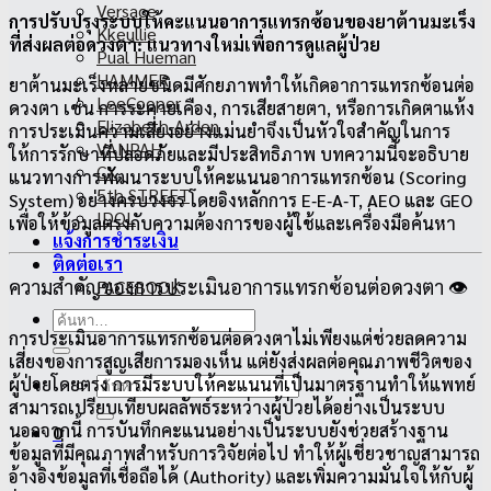
Versace
การปรับปรุงระบบให้คะแนนอาการแทรกซ้อนของยาต้านมะเร็ง
Kkeullie
ที่ส่งผลต่อดวงตา: แนวทางใหม่เพื่อการดูแลผู้ป่วย
Pual Hueman
HAMMER
ยาต้านมะเร็งหลายชนิดมีศักยภาพทำให้เกิดอาการแทรกซ้อนต่อ
LeeCooper
ดวงตา เช่น การระคายเคือง, การเสียสายตา, หรือการเกิดตาแห้ง
Elizabeth-Arden
การประเมินความเสี่ยงอย่างแม่นยำจึงเป็นหัวใจสำคัญในการ
VANPAH
ให้การรักษาที่ปลอดภัยและมีประสิทธิภาพ บทความนี้จะอธิบาย
CX
แนวทางการพัฒนาระบบให้คะแนนอาการแทรกซ้อน (Scoring
5th STREET
System) อย่างครบวงจร โดยอิงหลักการ E‑E‑A‑T, AEO และ GEO
IDOL
เพื่อให้ข้อมูลตรงกับความต้องการของผู้ใช้และเครื่องมือค้นหา
แจ้งการชำระเงิน
ติดต่อเรา
ความสำคัญของการประเมินอาการแทรกซ้อนต่อดวงตา 👁️
FACEBOOK
ค้นหา:
การประเมินอาการแทรกซ้อนต่อดวงตาไม่เพียงแต่ช่วยลดความ
เสี่ยงของการสูญเสียการมองเห็น แต่ยังส่งผลต่อคุณภาพชีวิตของ
ค้นหา:
ผู้ป่วยโดยตรง การมีระบบให้คะแนนที่เป็นมาตรฐานทำให้แพทย์
สามารถเปรียบเทียบผลลัพธ์ระหว่างผู้ป่วยได้อย่างเป็นระบบ
นอกจากนี้ การบันทึกคะแนนอย่างเป็นระบบยังช่วยสร้างฐาน
0
ข้อมูลที่มีคุณภาพสำหรับการวิจัยต่อไป ทำให้ผู้เชี่ยวชาญสามารถ
อ้างอิงข้อมูลที่เชื่อถือได้ (Authority) และเพิ่มความมั่นใจให้กับผู้