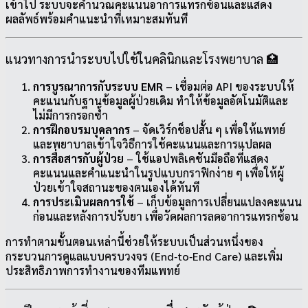
เข้าไป ระบบจะคำนวณคะแนนอาการแทรกซ้อนและแสดง
ผลลัพธ์พร้อมคำแนะนำที่เหมาะสมทันที
แนวทางการนำระบบไปใช้ในคลินิกและโรงพยาบาล 🏥
การบูรณาการกับระบบ EMR
– เชื่อมต่อ API ของระบบให้
คะแนนกับฐานข้อมูลผู้ป่วยเดิม ทำให้ข้อมูลอัตโนมัติและ
ไม่มีการกรอกซ้ำ
การฝึกอบรมบุคลากร
– จัดเวิร์กช็อปสั้น ๆ เพื่อให้แพทย์
และพยาบาลเข้าใจวิธีการใช้คะแนนและการแปลผล
การสื่อสารกับผู้ป่วย
– ใช้แอปพลิเคชันมือถือที่แสดง
คะแนนและคำแนะนำในรูปแบบกราฟิกง่าย ๆ เพื่อให้ผู้
ป่วยเข้าใจสถานะของตนเองได้ทันที
การประเมินผลการใช้
– เก็บข้อมูลการเปลี่ยนแปลงคะแนน
ก่อนและหลังการปรับยา เพื่อวัดผลการลดอาการแทรกซ้อน
การทำตามขั้นตอนเหล่านี้ช่วยให้ระบบเป็นส่วนหนึ่งของ
กระบวนการดูแลแบบครบวงจร (End‑to‑End Care) และเพิ่ม
ประสิทธิภาพการทำงานของทีมแพทย์