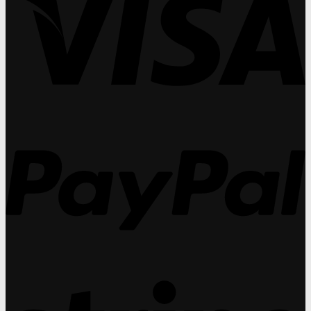
ประสาท
Lens
ศา
ทั
ตา
Institute
(O
มา
เสื่อม
เผย
ปร
ศา
(AMD)
คอน
วัน
(O
แท็ก
ที่
ปร
ท์
27
วัน
เลนส์
31
ที่
ทำ
กร
27
กำไร
31
P
ได้
กร
สูง
กว่า
แว่น
สายตา
ถึง
30%
S