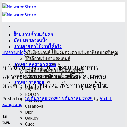
ข้าม
ไป
ยัง
เนื้อหา
ร้านแว่น ร้านแว่นตา
นัดหมายล่วงหน้า
แว่นสายตาใช้งานได้จริง
บทความน่ารู้
พรีเมี่ยมเลนส์ ได้แว่นตรงตา แว่นตาที่เหมาะกับคุณ
วิธีเลือกแว่นตาและเลนส์
แว่นตา ลดราคา 2025
การปรับปรุงระบบให้คะแนนอาการ
แว่นตา ลดแหลก เหมือนแจกฟรี
แทรกซ้อนของยาต้านมะเร็งที่ส่งผลต่อ
แว่นตาคลาสสิค ลดล้างสต๊อค
แว่นตา ราคาถูก
ดวงตา: แนวทางใหม่เพื่อการดูแลผู้ป่วย
Ray-Ban
BOLON
Posted on
16 ธันวาคม 2025
16 ธันวาคม 2025
by
Vichit
Monalisa
Sangsong
Casanova
Dior
16
Oakley
ธ.ค.
Gucci