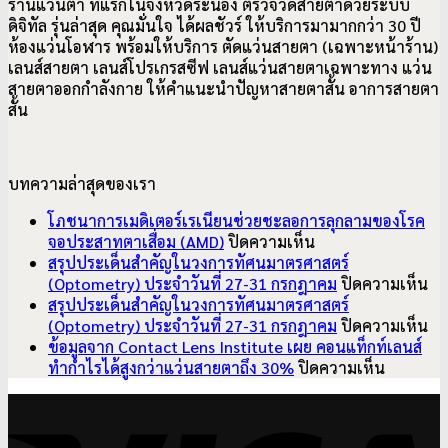
ร้านแว่นตา ที่แรกในจังหวัดระนอง ตรวจวัดสายตาด้วยระบบ
ดิจิทัล รุ่นล่าสุด คุณมั่นใจ ได้ผลชัวร์ ให้บริการมามากกว่า 30 ปี
ห้องแว่นโอฬาร พร้อมให้บริการ ตัดแว่นสายตา (เฉพาะหน้าร้าน)
เลนส์สายตา เลนส์โปรเกรสซีฟ เลนส์แว่นสายตาเฉพาะทาง แว่น
สายตาออกกำลังกาย ให้คำแนะนำปัญหาสายตาสั้น อาการ
สายตา
สั้น
บทความล่าสุดของเรา
โภชนาการเมดิเตอร์เรเนียนช่วยชะลอการลุกลามของโรค
บน
จอประสาทตาเสื่อม (AMD)
ปิดความเห็น
โภชนาการ
สรุปประเด็นสำคัญในวงการทัศนมาตรศาสตร์
เมดิเตอร์เรเนียน
บ
(Optometry) ประจำวันที่ 27-31 กรกฎาคม
ปิดความเห็น
ช่วย
สรุ
สรุปประเด็นสำคัญในวงการทัศนมาตรศาสตร์
ชะลอ
ปร
บ
(Optometry) ประจำวันที่ 27-31 กรกฎาคม
ปิดความเห็น
การ
สำ
สรุ
ข้อมูลจาก Contact Lens Institute เผย คอนแท็กท์เลนส์
ลุกลาม
บน
ใน
ปร
ทำกำไรได้สูงกว่าแว่นสายตาถึง 30%
ปิดความเห็น
ของ
ข้อมูล
วง
สำ
V
โรค
จาก
ทั
ใน
จอ
Contact
มา
วง