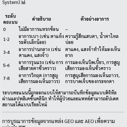
System) 📊
ระดับ
คำอธิบาย
ตัวอย่างอาการ
คะแนน
0
ไม่มีอาการแทรกซ้อน
–
อาการเบา (เช่น ตาแห้ง
ความรู้สึกแสบตา, น้ำตาไหล
1‑2
ระดับเล็กน้อย)
บ่อย
อาการปานกลาง (เช่น
ตาแดง, แสงจ้าทำให้มองเห็น
3‑4
ตาแดง, แสงจ้า)
ยาก
อาการรุนแรง (เช่น การ
การมองเห็นบิดเบี้ยว, การสูญ
5‑6
เสียสายตาชั่วคราว)
เสียการมองเห็นชั่วคราว
อาการวิกฤต (การสูญ
การสูญเสียการมองเห็นถาวร,
7‑8
เสียการมองเห็นถาวร)
การบาดเจ็บของกระจกตา
ระบบคะแนนนี้ถูกออกแบบให้สามารถบันทึกข้อมูลแบบดิจิทัล
ผ่านแอปพลิเคชันคลินิก ทำให้ผู้ป่วยและแพทย์สามารถอัปเดต
สถานะได้แบบเรียลไทม์
การบูรณาการข้อมูลจากแหล่ง GEO และ AEO เพื่อความ