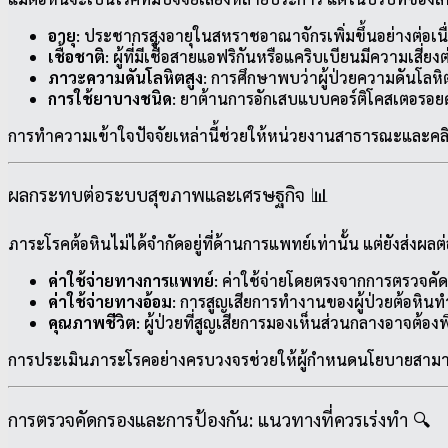
อายุ
: ประชากรสูงอายุในสหราชอาณาจักรเพิ่มขึ้นอย่างต่อเนื่อง โ
เชื้อชาติ
: ผู้ที่มีเชื้อสายแอฟริกันหรือแคริบเบียนมีความเส
ภาวะความดันโลหิตสูง
: การศึกษาพบว่าผู้ป่วยความดันโลหิตส
การใช้ยาบางชนิด
: ยาต้านการอักเสบแบบคอร์ติโคสเตอรอยด์
การทำความเข้าใจปัจจัยเหล่านี้ช่วยให้หน่วยงานสาธารณะและคลิ
ผลกระทบต่อระบบสุขภาพและเศรษฐกิจ 📊
ภาระโรคต้อหินไม่ได้จำกัดอยู่ที่ด้านการแพทย์เท่านั้น แต่ยังส
ค่าใช้จ่ายทางการแพทย์
: ค่าใช้จ่ายโดยตรงจากการตรวจคั
ค่าใช้จ่ายทางอ้อม
: การสูญเสียการทำงานของผู้ป่วยต้อหินทำ
คุณภาพชีวิต
: ผู้ป่วยที่สูญเสียการมองเห็นส่วนกลางอาจต้อ
การประเมินภาระโรคอย่างครบวงจรช่วยให้ผู้กำหนดนโยบายสามา
การตรวจคัดกรองและการป้องกัน: แนวทางที่ควรเร่งทำ 🔍