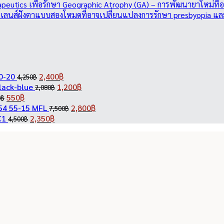
peutics เพื่อรักษา Geographic Atrophy (GA) – การพัฒนายาใหม่ที่
– เลนส์ฝังตาแบบสองโหมดที่อาจเปลี่ยนแปลงการรักษา presbyopia แล
Original
Current
0-20
2,400
฿
4,250
฿
price
Original
price
Current
lack-blue
1,200
฿
2,080
฿
Original
Current
was:
price
is:
price
550
฿
0
฿
price
price
4,250฿.
was:
2,400฿.
Original
is:
Current
54 55-15 MFL
2,800
฿
7,500
฿
was:
is:
Original
Current
2,080฿.
price
1,200฿.
price
C1
2,350
฿
4,500
฿
950฿.
550฿.
price
price
was:
is:
was:
is:
7,500฿.
2,800฿.
4,500฿.
2,350฿.