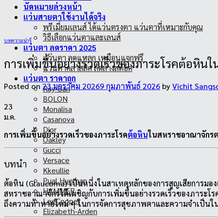
นัดหมายล่วงหน้า
แว่นสายตาใช้งานได้จริง
พรีเมี่ยมเลนส์ ได้แว่นตรงตา แว่นตาที่เหมาะกับคุณ
วิธีเลือกแว่นตาและเลนส์
บทความน่ารู้
แว่นตา ลดราคา 2025
แว่นตา ลดแหลก เหมือนแจกฟรี
การเพิ่มขึ้นอย่างรวดเร็วของภาระโรคต้อหิ
แว่นตาคลาสสิค ลดล้างสต๊อค
แว่นตา ราคาถูก
Posted on
23 มกราคม 2026
9 กุมภาพันธ์ 2026
by
Vichit Sangs
Ray-Ban
BOLON
23
Monalisa
ม.ค.
Casanova
Dior
การเพิ่มขึ้นอย่างรวดเร็วของภาระโรค
ต้อหิน
ในสหราชอาณาจักรตา
Oakley
Gucci
Versace
บทนำ
Kkeullie
Pual Hueman
ต้อหิน (Glaucoma) เป็นหนึ่งในสาเหตุหลักของการสูญเสียการมองเ
HAMMER
สหราชอาณาจักรได้เผชิญกับการเพิ่มขึ้นอย่างรวดเร็วของภาระโรคต้อ
LeeCooper
ถึงความท้าทายใหม่ ๆ ในการจัดการสุขภาพตาและความจำเป็นในก
Elizabeth-Arden