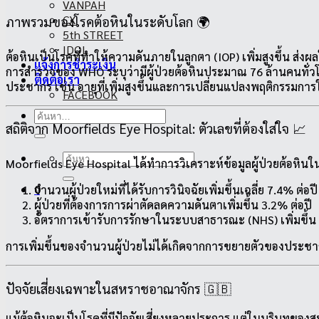
VANPAH
CX
ภาพรวมของโรคต้อหินในระดับโลก 🌍
5th STREET
IDOL
ต้อหินเป็นโรคที่ทำให้ความดันภายในลูกตา (IOP) เพิ่มสูงขึ้น ส่
แจ้งการชำระเงิน
การสำรวจของ WHO ระบุว่ามีผู้ป่วยต้อหินประมาณ 76 ล้านคนทั่วโ
ติดต่อเรา
ประชากร เช่น อายุที่เพิ่มสูงขึ้นและการเปลี่ยนแปลงพฤติกรรมการใ
FACEBOOK
ค้นหา:
สถิติจาก Moorfields Eye Hospital: ตัวเลขที่ต้องใส่ใจ 📈
ค้นหา:
Moorfields Eye Hospital ได้ทำการวิเคราะห์ข้อมูลผู้ป่วยต้อหินใน
0
จำนวนผู้ป่วยใหม่ที่ได้รับการวินิจฉัยเพิ่มขึ้นเฉลี่ย 7.4% ต่อปี
ผู้ป่วยที่ต้องการการผ่าตัดลดความดันตาเพิ่มขึ้น 3.2% ต่อปี
อัตราการเข้ารับการรักษาในระบบสาธารณะ (NHS) เพิ่มขึ้น 
การเพิ่มขึ้นของจำนวนผู้ป่วยไม่ได้เกิดจากการขยายตัวของประชากร
ปัจจัยเสี่ยงเฉพาะในสหราชอาณาจักร 🇬🇧
แม้ต้อหินจะเป็นโรคที่มีปัจจัยเสี่ยงหลายประการ แต่ในบริบทของสห