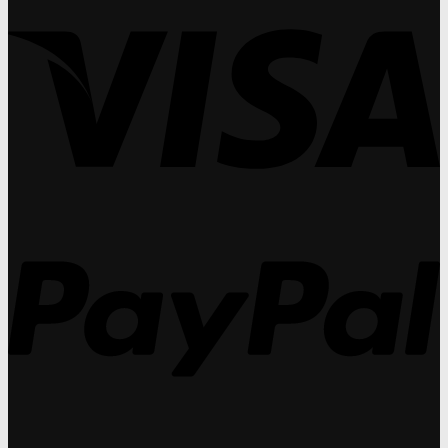
V
โรค
จาก
ทั
ใน
จอ
Contact
มา
วง
ประสาท
Lens
ศา
ทั
ตา
Institute
(O
มา
เสื่อม
เผย
ปร
ศา
(AMD)
คอน
วัน
(O
แท็ก
ที่
ปร
ท์
27
วัน
เลนส์
31
ที่
ทำ
กร
27
กำไร
31
P
ได้
กร
สูง
กว่า
แว่น
สายตา
ถึง
30%
S