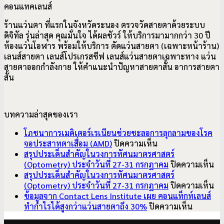
คอนแทคเลนส์
ร้านแว่นตา ที่แรกในจังหวัดระนอง ตรวจวัดสายตาด้วยระบบ
ดิจิทัล รุ่นล่าสุด คุณมั่นใจ ได้ผลชัวร์ ให้บริการมามากกว่า 30 ปี
ห้องแว่นโอฬาร พร้อมให้บริการ ตัดแว่นสายตา (เฉพาะหน้าร้าน)
เลนส์สายตา เลนส์โปรเกรสซีฟ เลนส์แว่นสายตาเฉพาะทาง แว่น
สายตาออกกำลังกาย ให้คำแนะนำปัญหาสายตาสั้น อาการ
สายตา
สั้น
บทความล่าสุดของเรา
โภชนาการเมดิเตอร์เรเนียนช่วยชะลอการลุกลามของโรค
บน
จอประสาทตาเสื่อม (AMD)
ปิดความเห็น
โภชนาการ
สรุปประเด็นสำคัญในวงการทัศนมาตรศาสตร์
เมดิเตอร์เรเนียน
บ
(Optometry) ประจำวันที่ 27-31 กรกฎาคม
ปิดความเห็น
ช่วย
สรุ
สรุปประเด็นสำคัญในวงการทัศนมาตรศาสตร์
ชะลอ
ปร
บ
(Optometry) ประจำวันที่ 27-31 กรกฎาคม
ปิดความเห็น
การ
สำ
สรุ
ข้อมูลจาก Contact Lens Institute เผย คอนแท็กท์เลนส์
ลุกลาม
บน
ใน
ปร
ทำกำไรได้สูงกว่าแว่นสายตาถึง 30%
ปิดความเห็น
ของ
ข้อมูล
วง
สำ