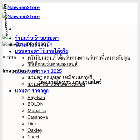
ข้าม
ไป
ยัง
เนื้อหา
ร้านแว่น ร้านแว่นตา
นัดหมายล่วงหน้า
แว่นสายตาใช้งานได้จริง
A title
พรีเมี่ยมเลนส์ ได้แว่นตรงตา แว่นตาที่เหมาะกับคุณ
วิธีเลือกแว่นตาและเลนส์
Image Box text
แว่นตา ลดราคา 2025
แว่นตา ลดแหลก เหมือนแจกฟรี
ห้องแว่นโอฬาร_นายแว่นสโตร์
แว่นตาคลาสสิค ลดล้างสต๊อค
แว่นตา ราคาถูก
Ray-Ban
BOLON
Monalisa
Casanova
Dior
Oakley
Gucci