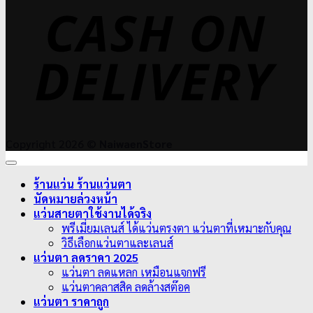
D
Copyright 2026 ©
NaiwaenStore
ร้านแว่น ร้านแว่นตา
นัดหมายล่วงหน้า
แว่นสายตาใช้งานได้จริง
พรีเมี่ยมเลนส์ ได้แว่นตรงตา แว่นตาที่เหมาะกับคุณ
วิธีเลือกแว่นตาและเลนส์
แว่นตา ลดราคา 2025
แว่นตา ลดแหลก เหมือนแจกฟรี
แว่นตาคลาสสิค ลดล้างสต๊อค
แว่นตา ราคาถูก