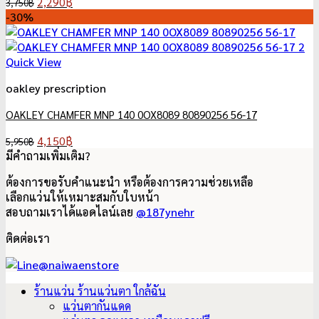
Original
Current
2,290
฿
3,750
฿
price
price
-30%
was:
is:
3,750฿.
2,290฿.
Quick View
oakley prescription
OAKLEY CHAMFER MNP 140 0OX8089 80890256 56-17
Original
Current
4,150
฿
5,950
฿
price
price
มีคำถามเพิ่มเติม?
was:
is:
ต้องการขอรับคำแนะนำ หรือต้องการความช่วยเหลือ
5,950฿.
4,150฿.
เลือกแว่นให้เหมาะสมกับใบหน้า
สอบถามเราได้แอดไลน์เลย
@187ynehr
ติดต่อเรา
ร้านแว่น ร้านแว่นตา ใกล้ฉัน
แว่นตากันแดด