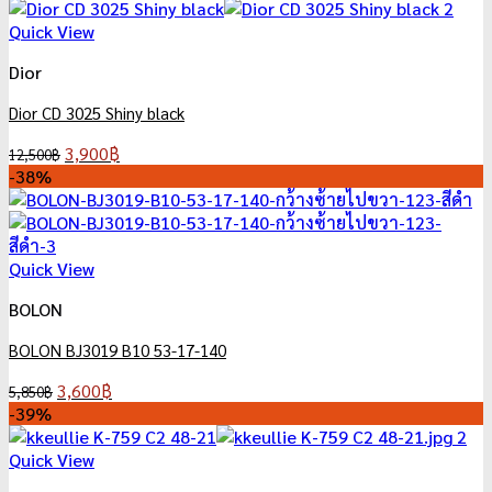
was:
is:
5,650฿.
3,550฿.
Quick View
Dior
Dior CD 3025 Shiny black
Original
Current
3,900
฿
12,500
฿
price
price
-38%
was:
is:
12,500฿.
3,900฿.
Quick View
BOLON
BOLON BJ3019 B10 53-17-140
Original
Current
3,600
฿
5,850
฿
price
price
-39%
was:
is:
5,850฿.
3,600฿.
Quick View