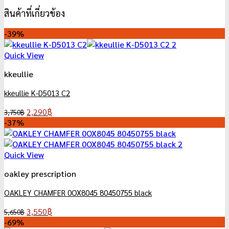
สินค้าที่เกี่ยวข้อง
-39%
Quick View
kkeullie
kkeullie K-D5013 C2
Original
Current
2,290
฿
3,750
฿
price
price
-37%
was:
is:
3,750฿.
2,290฿.
Quick View
oakley prescription
OAKLEY CHAMFER 0OX8045 80450755 black
Original
Current
3,550
฿
5,650
฿
price
price
-69%