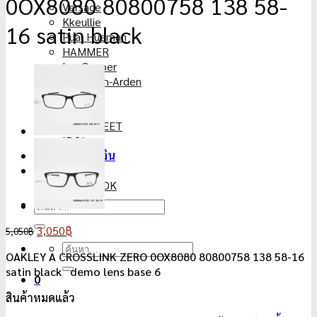
0OX8080 80800758 138 58-
Versace
Kkeullie
16 satin black
Pual Hueman
HAMMER
LeeCooper
Elizabeth-Arden
VANPAH
CX
5th STREET
IDOL
แจ้งการชำระเงิน
ติดต่อเรา
FACEBOOK
ค้นหา:
Original
Current
3,050
฿
5,050
฿
price
price
ค้นหา:
OAKLEY A CROSSLINK ZERO 0OX8080 80800758 138 58-16
was:
is:
satin black demo lens base 6
5,050฿.
3,050฿.
0
สินค้าหมดแล้ว