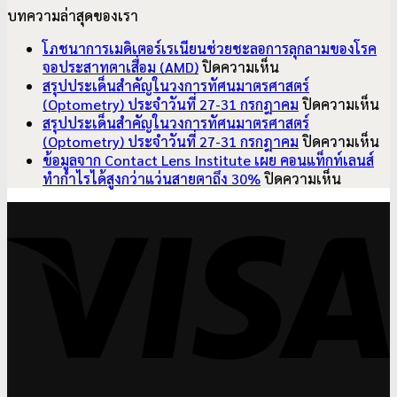
บทความล่าสุดของเรา
โภชนาการเมดิเตอร์เรเนียนช่วยชะลอการลุกลามของโรค
บน
จอประสาทตาเสื่อม (AMD)
ปิดความเห็น
โภชนาการ
สรุปประเด็นสำคัญในวงการทัศนมาตรศาสตร์
เมดิเตอร์เรเนียน
บ
(Optometry) ประจำวันที่ 27-31 กรกฎาคม
ปิดความเห็น
ช่วย
สรุ
สรุปประเด็นสำคัญในวงการทัศนมาตรศาสตร์
ชะลอ
ปร
บ
(Optometry) ประจำวันที่ 27-31 กรกฎาคม
ปิดความเห็น
การ
สำ
สรุ
ข้อมูลจาก Contact Lens Institute เผย คอนแท็กท์เลนส์
ลุกลาม
บน
ใน
ปร
ทำกำไรได้สูงกว่าแว่นสายตาถึง 30%
ปิดความเห็น
ของ
ข้อมูล
วง
สำ
V
โรค
จาก
ทั
ใน
จอ
Contact
มา
วง
ประสาท
Lens
ศา
ทั
ตา
Institute
(O
มา
เสื่อม
เผย
ปร
ศา
(AMD)
คอน
วัน
(O
แท็ก
ที่
ปร
ท์
27
วัน
เลนส์
31
ที่
ทำ
กร
27