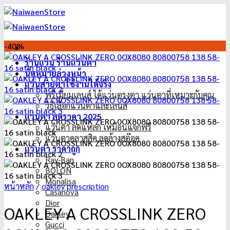
ข้าม
ไป
ยัง
เนื้อหา
-40%
ร้านแว่น ร้านแว่นตา
นัดหมายล่วงหน้า
แว่นสายตาใช้งานได้จริง
พรีเมี่ยมเลนส์ ได้แว่นตรงตา แว่นตาที่เหมาะกับคุณ
วิธีเลือกแว่นตาและเลนส์
แว่นตา ลดราคา 2025
แว่นตา ลดแหลก เหมือนแจกฟรี
แว่นตาคลาสสิค ลดล้างสต๊อค
แว่นตา ราคาถูก
Ray-Ban
BOLON
Monalisa
หน้าหลัก
/
oakley prescription
Casanova
Dior
OAKLEY A CROSSLINK ZERO
Oakley
Gucci