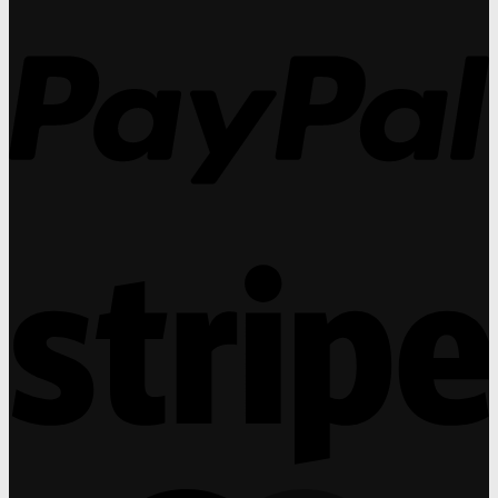
กำไร
31
P
ได้
กร
สูง
กว่า
แว่น
สายตา
ถึง
30%
S