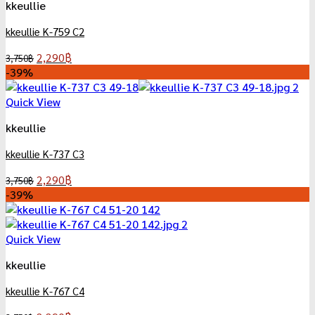
kkeullie
kkeullie K-759 C2
Original
Current
2,290
฿
3,750
฿
price
price
-39%
was:
is:
3,750฿.
2,290฿.
Quick View
kkeullie
kkeullie K-737 C3
Original
Current
2,290
฿
3,750
฿
price
price
-39%
was:
is:
3,750฿.
2,290฿.
Quick View
kkeullie
kkeullie K-767 C4